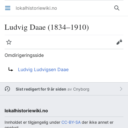
lokalhistoriewiki.no
Åpne hovedmenyen
Søk
Ludvig Daae (1834–1910)
Overvåk
Rediger
Omdirigeringsside
Omdirigering til:
Ludvig Ludvigsen Daae
Sist redigert for 9 år siden
av
Cnyborg
lokalhistoriewiki.no
Innholdet er tilgjengelig under
CC-BY-SA
der ikke annet er
opplyst.