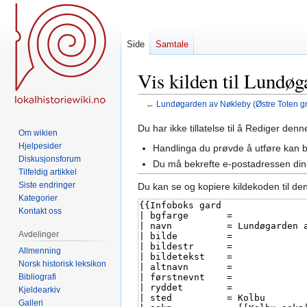
Side
Samtale
Vis kilden til Lundøg
←
Lundøgarden av Nøkleby (Østre Toten gn
Hopp
Hopp
Du har ikke tillatelse til å Rediger den
Om wikien
til
til
Hjelpesider
Handlinga du prøvde å utføre kan 
navigering
søk
Diskusjonsforum
Du må bekrefte e-postadressen din 
Tilfeldig artikkel
Siste endringer
Du kan se og kopiere kildekoden til de
Kategorier
Kontakt oss
Avdelinger
Allmenning
Norsk historisk leksikon
Bibliografi
Kjeldearkiv
Galleri