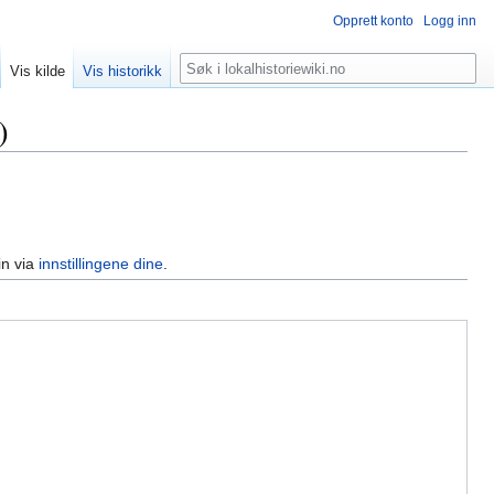
Opprett konto
Logg inn
Søk
Vis kilde
Vis historikk
)
in via
innstillingene dine
.