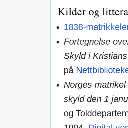
Kilder og litter
1838-matrikkelen
Fortegnelse ove
Skyld i Kristian
på
Nettbibliotek
Norges matrikel
skyld den 1 janu
og Tolddepartem
1904.
Digital ve