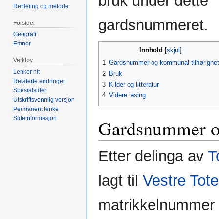
bruk under dette
Rettleiing og metode
gardsnummeret.
Forsider
Geografi
Emner
Innhold
Verktøy
1
Gardsnummer og kommunal tilhørighet
Lenker hit
2
Bruk
Relaterte endringer
3
Kilder og litteratur
Spesialsider
4
Videre lesing
Utskriftsvennlig versjon
Permanent lenke
Sideinformasjon
Gardsnummer og
Etter delinga av
T
lagt til
Vestre Tot
matrikkelnummer 