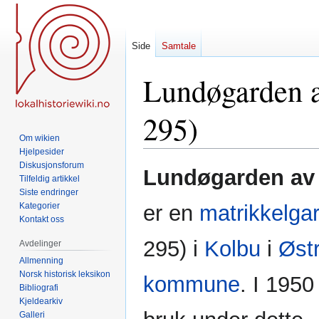
Side
Samtale
Lundøgarden a
295)
Om wikien
Hjelpesider
Diskusjonsforum
Hopp
Hopp
Lundøgarden av
Tilfeldig artikkel
til
til
Siste endringer
navigering
søk
Kategorier
er en
matrikkelga
Kontakt oss
295) i
Kolbu
i
Øst
Avdelinger
Allmenning
Norsk historisk leksikon
kommune
. I 1950
Bibliografi
Kjeldearkiv
Galleri