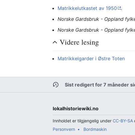
Matrikkelutkastet av 1950
.
Norske Gardsbruk - Oppland fylk
Norske Gardsbruk - Oppland fylk
Videre lesing
Matrikkelgarder i Østre Toten
Sist redigert for 7 måneder s
lokalhistoriewiki.no
Innholdet er tilgjengelig under
CC-BY-SA
d
Personvern
Bordmaskin