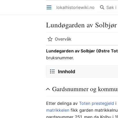
lokalhistoriewiki.no
Åpne hovedmenyen
Lundøgarden av Solbjør 
Overvåk
Lundøgarden av Solbjør (Østre Tot
bruksnummer.
Innhold
Gardsnummer og kommuna
Etter delinga av
Toten prestegjeld
i
matrikkelen
fikk garden matrikkeln
gardsnummer 251, men da Kolbu i 19