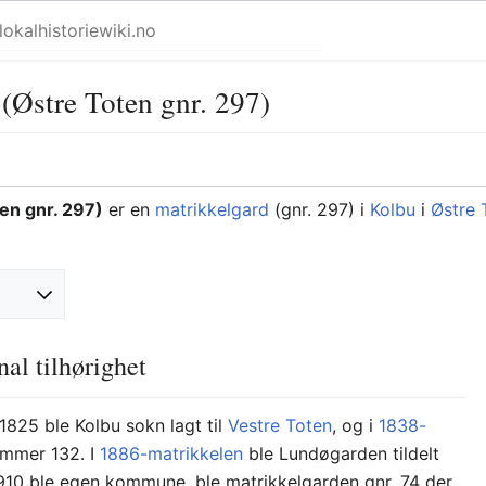
(Østre Toten gnr. 297)
en gnr. 297)
er en
matrikkelgard
(gnr. 297) i
Kolbu
i
Østre
l tilhørighet
 1825 ble Kolbu sokn lagt til
Vestre Toten
, og i
1838-
ummer 132. I
1886-matrikkelen
ble Lundøgarden tildelt
10 ble egen kommune, ble matrikkelgarden gnr. 74 der.