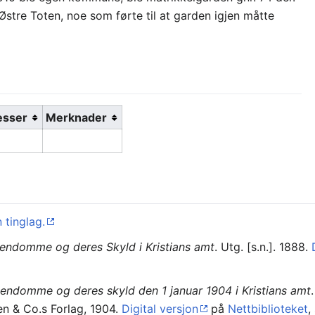
stre Toten, noe som førte til at garden igjen måtte
esser
Merknader
 tinglag.
iendomme og deres Skyld i Kristians amt
. Utg. [s.n.]. 1888.
iendomme og deres skyld den 1 januar 1904 i Kristians amt
en & Co.s Forlag, 1904.
Digital versjon
på
Nettbiblioteket
,