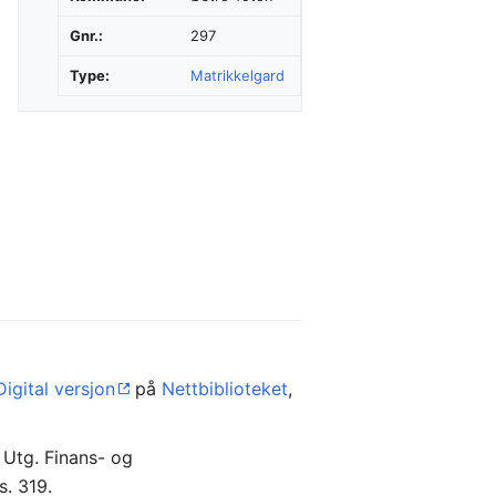
Gnr.:
297
Type:
Matrikkelgard
Digital versjon
på
Nettbiblioteket
,
. Utg. Finans- og
 s. 319.