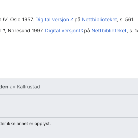
e IV
, Oslo 1957.
Digital versjon
på
Nettbiblioteket
, s. 561.
e 1
, Noresund 1997.
Digital versjon
på
Nettbiblioteket
, s. 
iden
av
Kallrustad
er ikke annet er opplyst.