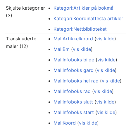
Skjulte kategorier
Kategori:Artikler på bokmål
(3)
Kategori:Koordinatfesta artikler
Kategori:Nettbiblioteket
Transkluderte
Mal:Artikkelkoord
(
vis kilde
)
maler (12)
Mal:Bm
(
vis kilde
)
Mal:Infoboks bilde
(
vis kilde
)
Mal:Infoboks gard
(
vis kilde
)
Mal:Infoboks hel rad
(
vis kilde
)
Mal:Infoboks rad
(
vis kilde
)
Mal:Infoboks slutt
(
vis kilde
)
Mal:Infoboks start
(
vis kilde
)
Mal:Koord
(
vis kilde
)