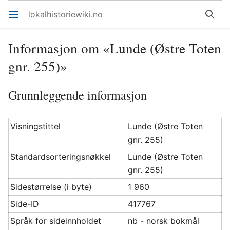
lokalhistoriewiki.no
Åpne hovedmenyen
Søk
Informasjon om «Lunde (Østre Toten
gnr. 255)»
Grunnleggende informasjon
Visningstittel
Lunde (Østre Toten
gnr. 255)
Standardsorteringsnøkkel
Lunde (Østre Toten
gnr. 255)
Sidestørrelse (i byte)
1 960
Side-ID
417767
Språk for sideinnholdet
nb - norsk bokmål