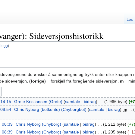
Les
vanger): Sideversjonshistorikk
rlogg
)
sideversjonene du ønsker å sammenligne og trykk enter eller knappen 
nde sideversjon,
(forrige)
= forskjell fra foregående sideversjon,
m
= min
. 14:15
‎
Grete Kristiansen (Grete)
samtale
bidrag
‎
1 966 byte
+7
. 08:54
‎
Chris Nyborg (botkonto) (Cnyborgbot)
samtale
bidrag
‎
m
. 08:39
‎
Chris Nyborg (Cnyborg)
samtale
bidrag
‎
1 212 byte
+7
. 08:39
‎
Chris Nyborg (Cnyborg)
samtale
bidrag
‎
1 205 byte
−1