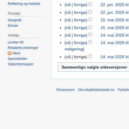
n
2026
I
Rettleiing og metode
nå
forrige
22. jun. 2026 kl
g
n
I
nå
forrige
22. jun. 2026 kl
Forsider
e
g
n
I
nå
forrige
15. mai 2026 kl
15.
Geografi
n
e
g
n
Emner
mai
r
nå
forrige
15. mai 2026 kl
n
e
g
2026
e
r
nå
forrige
14. mai 2026 kl
14.
Verktøy
n
e
d
e
mai
r
Lenker hit
nå
forrige
14. mai 2026 kl
n
i
d
Relaterte endringer
2026
e
redigering
r
g
Atom
i
d
e
nå
forrige
14. mai 2026 kl
e
Spesialsider
g
i
d
Sideinformasjon
r
e
g
i
i
r
e
g
n
i
r
e
g
n
i
r
Personvern
Om lokalhistoriewiki.no
Forbeh
s
g
n
i
f
s
g
n
o
f
s
g
r
o
f
s
k
r
o
f
l
k
r
o
a