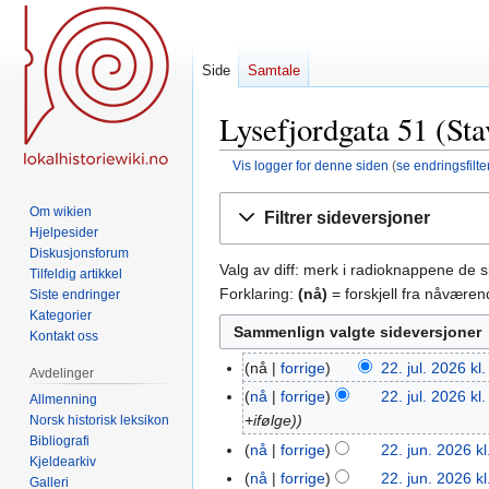
Side
Samtale
Lysefjordgata 51 (Sta
Vis logger for denne siden
(
se endringsfilte
Hopp
Hopp
Om wikien
Filtrer sideversjoner
til
til
Hjelpesider
navigering
søk
Diskusjonsforum
Valg av diff: merk i radioknappene de 
Tilfeldig artikkel
Forklaring:
(nå)
= forskjell fra nåvære
Siste endringer
Kategorier
Kontakt oss
nå
forrige
22. jul. 2026 kl
22.
Avdelinger
jul.
nå
forrige
22. jul. 2026 kl
Allmenning
2026
+ifølge)
Norsk historisk leksikon
Bibliografi
nå
forrige
22. jun. 2026 kl
22.
Kjeldearkiv
I
jun.
nå
forrige
22. jun. 2026 kl
Galleri