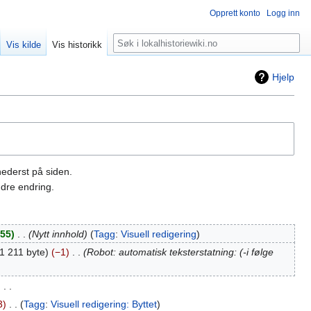
Opprett konto
Logg inn
Søk
Vis kilde
Vis historikk
Hjelp
nederst på siden.
dre endring.
55
‎
Nytt innhold
Tagg
:
Visuell redigering
1 211 byte
−1
‎
Robot: automatisk teksterstatning: (-i følge
‎
3
‎
Tagg
:
Visuell redigering: Byttet