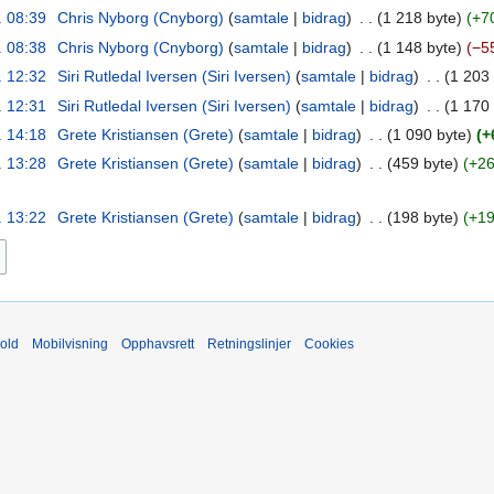
. 08:39
‎
Chris Nyborg (Cnyborg)
samtale
bidrag
‎
1 218 byte
+7
. 08:38
‎
Chris Nyborg (Cnyborg)
samtale
bidrag
‎
1 148 byte
−5
. 12:32
‎
Siri Rutledal Iversen (Siri Iversen)
samtale
bidrag
‎
1 203 
. 12:31
‎
Siri Rutledal Iversen (Siri Iversen)
samtale
bidrag
‎
1 170 
. 14:18
‎
Grete Kristiansen (Grete)
samtale
bidrag
‎
1 090 byte
+
. 13:28
‎
Grete Kristiansen (Grete)
samtale
bidrag
‎
459 byte
+2
. 13:22
‎
Grete Kristiansen (Grete)
samtale
bidrag
‎
198 byte
+1
old
Mobilvisning
Opphavsrett
Retningslinjer
Cookies