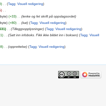
0
‎
Tagg
:
Visuell redigering
5
‎
byte
+33
‎
lenke og fet skrift på oppslagsordet
byte
+80
‎
kat
Tagg
:
Visuell redigering
631
‎
Tilleggsopplysninger
Tagg
:
Visuell redigering
61
‎
Satt inn infoboks. Fikk ikke bildet inn i boksen
Tagg
:
Visuell
98
‎
opprettelse
Tagg
:
Visuell redigering