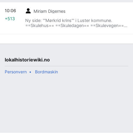
10:06
Miriam Digernes
+513
Ny side: '''Mørkrid krins''' i Luster kommune.
==Skulehus== ==Skuledagen== ==Skulevegen==
==Lærarar== {| class="wikitable sortable" |- !
Etternamn!! Fornamn!! Fø...
lokalhistoriewiki.no
Personvern
Bordmaskin