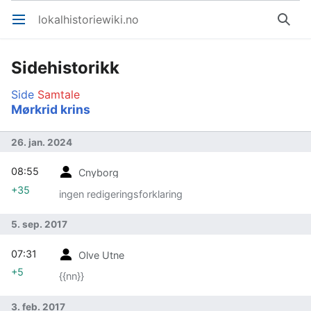
lokalhistoriewiki.no
Åpne hovedmenyen
Søk
Sidehistorikk
Side
Samtale
Mørkrid krins
26. jan. 2024
08:55
Cnyborg
+35
ingen redigeringsforklaring
5. sep. 2017
07:31
Olve Utne
+5
{{nn}}
3. feb. 2017