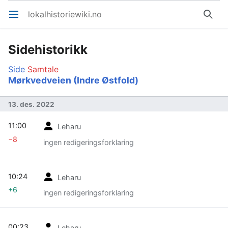
lokalhistoriewiki.no
Åpne hovedmenyen
Søk
Sidehistorikk
Side
Samtale
Mørkvedveien (Indre Østfold)
13. des. 2022
11:00
Leharu
−8
ingen redigeringsforklaring
10:24
Leharu
+6
ingen redigeringsforklaring
00:23
Leharu