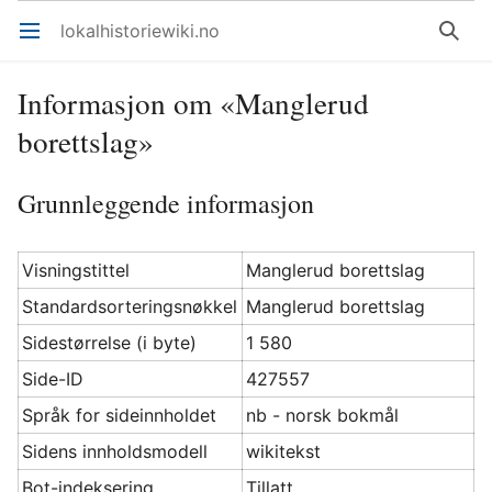
lokalhistoriewiki.no
Åpne hovedmenyen
Søk
Informasjon om «Manglerud
borettslag»
Grunnleggende informasjon
Visningstittel
Manglerud borettslag
Standardsorteringsnøkkel
Manglerud borettslag
Sidestørrelse (i byte)
1 580
Side-ID
427557
Språk for sideinnholdet
nb - norsk bokmål
Sidens innholdsmodell
wikitekst
Bot-indeksering
Tillatt