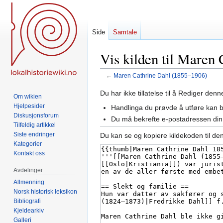
Side
Samtale
Vis kilden til Maren
←
Maren Cathrine Dahl (1855–1906)
Hopp
Hopp
Du har ikke tillatelse til å Rediger den
Om wikien
til
til
Hjelpesider
Handlinga du prøvde å utføre kan 
navigering
søk
Diskusjonsforum
Du må bekrefte e-postadressen din 
Tilfeldig artikkel
Siste endringer
Du kan se og kopiere kildekoden til de
Kategorier
Kontakt oss
Avdelinger
Allmenning
Norsk historisk leksikon
Bibliografi
Kjeldearkiv
Galleri