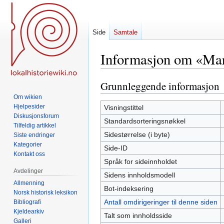
Side
Samtale
Informasjon om «Mar
Grunnleggende informasjon
Hopp
Hopp
til
til
Om wikien
navigering
søk
Hjelpesider
Visningstittel
Diskusjonsforum
Standardsorteringsnøkkel
Tilfeldig artikkel
Sidestørrelse (i byte)
Siste endringer
Kategorier
Side-ID
Kontakt oss
Språk for sideinnholdet
Avdelinger
Sidens innholdsmodell
Allmenning
Bot-indeksering
Norsk historisk leksikon
Antall omdirigeringer til denne siden
Bibliografi
Kjeldearkiv
Talt som innholdsside
Galleri