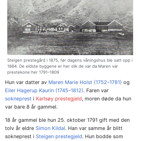
Steigen prestegård i 1875, før dagens våningshus ble satt opp i
1884. De eldste byggene er her slik de var da Maren var
prestekone her 1791–1809
Hun var datter av
Maren Marie Holst (1752–1781)
og
Eiler Hagerup Kaurin (1745–1812)
. Faren var
sokneprest
i
Karlsøy prestegjeld
, moren døde da hun
var bare 8 år gammel.
18 år gammel ble hun 25. oktober 1791 gift med den
tolv år eldre
Simon Kildal
. Han var samme år blitt
sokneprest i
Steigen prestegjeld
. Hun bodde som