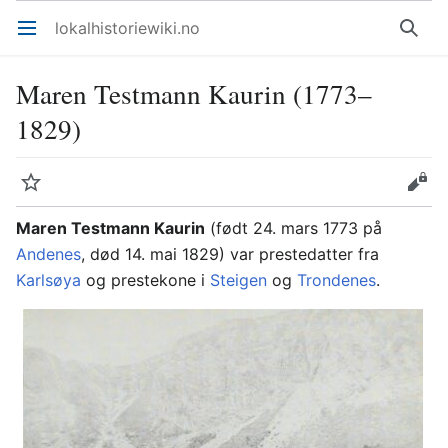
lokalhistoriewiki.no
Åpne hovedmenyen
Søk
Maren Testmann Kaurin (1773–
1829)
Overvåk
Rediger
Maren Testmann Kaurin
(født 24. mars 1773 på
Andenes
, død 14. mai 1829) var prestedatter fra
Karlsøya
og prestekone i
Steigen
og
Trondenes
.