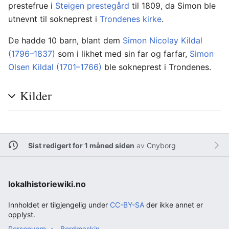
prestefrue i
Steigen prestegård
til 1809, da Simon ble
utnevnt til sokneprest i
Trondenes kirke
.
De hadde 10 barn, blant dem
Simon Nicolay Kildal
(1796–1837)
som i likhet med sin far og farfar,
Simon
Olsen Kildal (1701–1766)
ble sokneprest i Trondenes.
Kilder
Sist redigert for 1 måned siden
av
Cnyborg
lokalhistoriewiki.no
Innholdet er tilgjengelig under
CC-BY-SA
der ikke annet er
opplyst.
Personvern
Bordmaskin