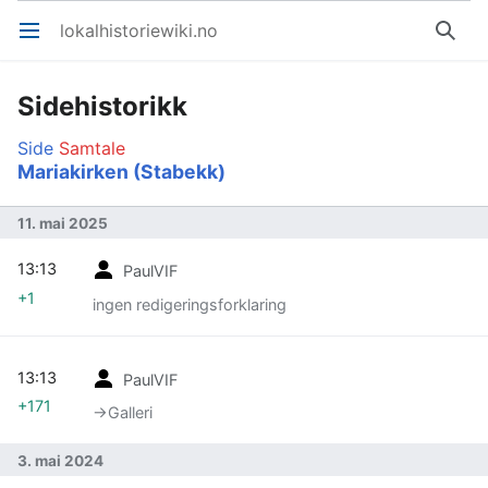
lokalhistoriewiki.no
Åpne hovedmenyen
Søk
Sidehistorikk
Side
Samtale
Mariakirken (Stabekk)
11. mai 2025
13:13
PaulVIF
+1
ingen redigeringsforklaring
13:13
PaulVIF
+171
→‎Galleri
3. mai 2024