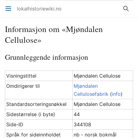
lokalhistoriewiki.no
Åpne hovedmenyen
Søk
Informasjon om «Mjøndalen
Cellulose»
Grunnleggende informasjon
Visningstittel
Mjøndalen Cellulose
Omdirigerer til
Mjøndalen
Cellulosefabrik
(
info
)
Standardsorteringsnøkkel
Mjøndalen Cellulose
Sidestørrelse (i byte)
44
Side-ID
344108
Språk for sideinnholdet
nb - norsk bokmål