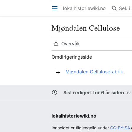
lokalhistoriewiki.no
Åpne hovedmenyen
Mjøndalen Cellulose
Overvåk
Omdirigeringsside
Omdirigering til:
Mjøndalen Cellulosefabrik
Sist redigert for 6 år siden
a
lokalhistoriewiki.no
Innholdet er tilgjengelig under
CC-BY-SA
d