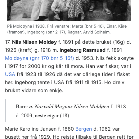
På Moldøyna i 1938. Frå venstre: Marta (bnr 5-16), Einar, Kåre
(framom), Ingeborg (bnr 2-17), Ragnar, Arvid Solheim.
17.
Nils Nilsen Moldøy
f. 1891 på dette bruket (16g) d.
1926 (kreft) g. 1918 m.
Ingeborg Rasmusd
f. 1891
Moldøyna (gnr 170 bnr 5-16f)
d. 1953. Nils fekk skøyte
i 1917 for 2000 kr og kår til mora. Han var fiskar, var i
USA
frå 1923 til 1926 då det var dårlege tider i fisket
her. Ingeborg tente i USA frå 1911 til 1915. Ho dreiv
bruket vidare som enkje.
Barn:
a.
Norvald Magnus Nilsen Moldøen
f. 1918
d. 2003, neste eigar (18).
Marie Karoline Jansen f. 1880
Bergen
d. 1962 var
busett her frå 1929. Ho reiste tilbake til Bergen rett før