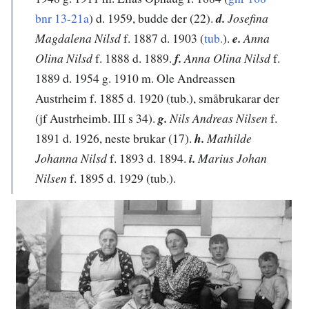
bnr 13-21a
) d. 1959, budde der (22).
d.
Josefina
Magdalena Nilsd
f. 1887 d. 1903 (
tub.
).
e.
Anna
Olina Nilsd
f. 1888 d. 1889.
f.
Anna Olina Nilsd
f.
1889 d. 1954 g. 1910 m. Ole Andreassen
Austrheim f. 1885 d. 1920 (tub.), småbrukarar der
(jf Austrheimb. III s 34).
g.
Nils Andreas Nilsen
f.
1891 d. 1926, neste brukar (17).
h.
Mathilde
Johanna Nilsd
f. 1893 d. 1894.
i.
Marius Johan
Nilsen
f. 1895 d. 1929 (tub.).