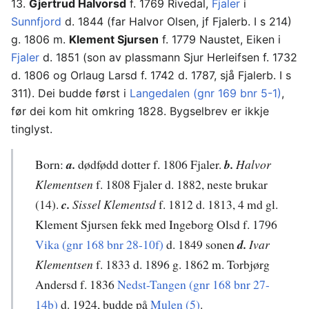
13.
Gjertrud Halvorsd
f. 1769 Rivedal,
Fjaler
i
Sunnfjord
d. 1844 (far Halvor Olsen, jf Fjalerb. I s 214)
g. 1806 m.
Klement Sjursen
f. 1779 Naustet, Eiken i
Fjaler
d. 1851 (son av plassmann Sjur Herleifsen f. 1732
d. 1806 og Orlaug Larsd f. 1742 d. 1787, sjå Fjalerb. I s
311). Dei budde først i
Langedalen (gnr 169 bnr 5-1)
,
før dei kom hit omkring 1828. Bygselbrev er ikkje
tinglyst.
Born:
a.
dødfødd dotter f. 1806 Fjaler.
b.
Halvor
Klementsen
f. 1808 Fjaler d. 1882, neste brukar
(14).
c.
Sissel Klementsd
f. 1812 d. 1813, 4 md gl.
Klement Sjursen fekk med Ingeborg Olsd f. 1796
Vika (gnr 168 bnr 28-10f)
d. 1849 sonen
d.
Ivar
Klementsen
f. 1833 d. 1896 g. 1862 m. Torbjørg
Andersd f. 1836
Nedst-Tangen (gnr 168 bnr 27-
14b)
d. 1924, budde på
Mulen (5)
.