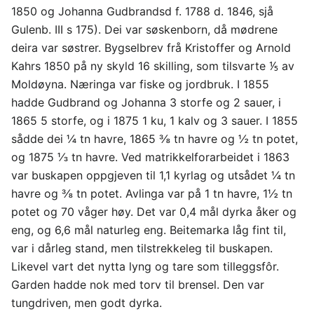
1850 og Johanna Gudbrandsd f. 1788 d. 1846, sjå
Gulenb. III s 175). Dei var søskenborn, då mødrene
deira var søstrer. Bygselbrev frå Kristoffer og Arnold
Kahrs 1850 på ny skyld 16 skilling, som tilsvarte ⅕ av
Moldøyna. Næringa var fiske og jordbruk. I 1855
hadde Gudbrand og Johanna 3 storfe og 2 sauer, i
1865 5 storfe, og i 1875 1 ku, 1 kalv og 3 sauer. I 1855
sådde dei ¼ tn havre, 1865 ⅜ tn havre og ½ tn potet,
og 1875 ⅓ tn havre. Ved matrikkelforarbeidet i 1863
var buskapen oppgjeven til 1,1 kyrlag og utsådet ¼ tn
havre og ⅜ tn potet. Avlinga var på 1 tn havre, 1½ tn
potet og 70 våger høy. Det var 0,4 mål dyrka åker og
eng, og 6,6 mål naturleg eng. Beitemarka låg fint til,
var i dårleg stand, men tilstrekkeleg til buskapen.
Likevel vart det nytta lyng og tare som tilleggsfôr.
Garden hadde nok med torv til brensel. Den var
tungdriven, men godt dyrka.