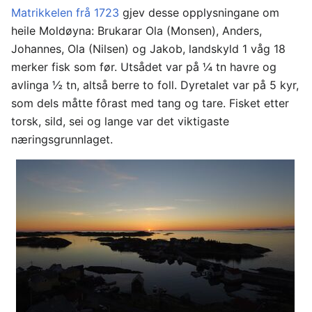
Matrikkelen frå 1723
gjev desse opplysningane om
heile Moldøyna: Brukarar Ola (Monsen), Anders,
Johannes, Ola (Nilsen) og Jakob, landskyld 1 våg 18
merker fisk som før. Utsådet var på ¼ tn havre og
avlinga ½ tn, altså berre to foll. Dyretalet var på 5 kyr,
som dels måtte fôrast med tang og tare. Fisket etter
torsk, sild, sei og lange var det viktigaste
næringsgrunnlaget.