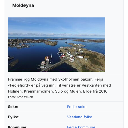
Moldøyna
Framme ligg Moldøyna med Skotholmen bakom. Ferja
«Fedjefjord» er på veg inn. Til venstre er Vestkanten med
Holmen, Kremmarholmen, Sulo og Mulen. Bilde frå 2016.
Foto: Arne Wiken
Sokn:
Fedje sokn
Fylke:
Vestland fylke
Kommune:
Fedje kommune