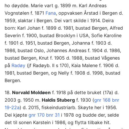
ho døydde. Marie vart g. 1899 m. Karl Andreas
Vognstølen f. 1871
Fana
, oppvaksen Årstad i Bergen d.
1959, slaktar i Bergen. Dei vart skilde i 1914. Deira
born: Karl Johan f. 1899 d. 1981, bustad Bergen, Alfred
Severin f. 1900, bustad Brooklyn i USA, Sofie Karoline
f. 1901 d. 1951, bustad Bergen, Johanna f. 1903 d.
1986, bustad Oslo, Johannes Andreas f. 1904 d. 1986,
bustad Bergen, Knut f. 1905 d. 1988, bustad Vågenes
på
Radøy
(jf Radøyb. II s 170), Kaia Malene f. 1906 d.
1981, bustad Bergen, og Nelly f. 1908 d. 1998, bustad
Bergen.
18.
Norvald Moldøen
f. 1918 på dette bruket (17a) d.
2003 g. 1950 m.
Haldis Stuberg
f. 1930 (
gnr 168 bnr
19-22a
) d. 2015, fiskeindustriarb. Skøyte her i 1956.
Dei kjøpte
gnr 170 bnr 31
i 1978 og budde der, selde
det til sonen Karstein i 1986, og flytta tilbake hit.