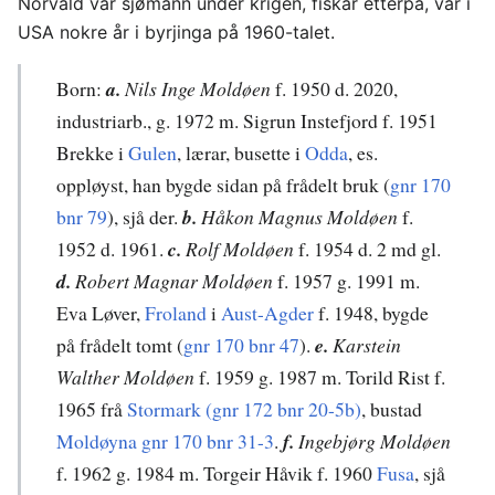
Norvald var sjømann under krigen, fiskar etterpå, var i
USA nokre år i byrjinga på 1960-talet.
Born:
a.
Nils Inge Moldøen
f. 1950 d. 2020,
industriarb., g. 1972 m. Sigrun Instefjord f. 1951
Brekke i
Gulen
, lærar, busette i
Odda
, es.
oppløyst, han bygde sidan på frådelt bruk (
gnr 170
bnr 79
), sjå der.
b.
Håkon Magnus Moldøen
f.
1952 d. 1961.
c.
Rolf Moldøen
f. 1954 d. 2 md gl.
d.
Robert Magnar Moldøen
f. 1957 g. 1991 m.
Eva Løver,
Froland
i
Aust-Agder
f. 1948, bygde
på frådelt tomt (
gnr 170 bnr 47
).
e.
Karstein
Walther Moldøen
f. 1959 g. 1987 m. Torild Rist f.
1965 frå
Stormark (gnr 172 bnr 20-5b)
, bustad
Moldøyna gnr 170 bnr 31-3
.
f.
Ingebjørg Moldøen
f. 1962 g. 1984 m. Torgeir Håvik f. 1960
Fusa
, sjå