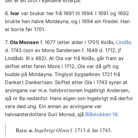
det er eit brot i kjeldene etterpå.
6.
Ivar
var brukar her frå 1691 til 1694. I 1691 og 1692
brukte han halve Moldøyna, og i 1694 ein firedel. Han
er borte før 1701.
7.
Ola Monsen
f. 1677 (etter alder i 1701) Kolås,
Lindås
d. 1743 (son av Mons Sandersen f. 1649 d. 1712, jf
Lindåsb. III s 482). At Ola var frå Kolås, går fram av
skiftet etter faren Mons i 1712, Ola var då gift og
budde på Moldøyna. Tinglyst bygselbrev 1721 frå
Dankert Dankertsen. Skiftet etter Ola i 1743 syner at
arvingane var m.a. halvbrorsonen Ingebrigt Andersen,
sjå nr 8a nedanfor. Hans eigen son Ingebrigt må derfor
vera død ung. Ein annan av arvingane var
halvsøsterdottera Guri Monsd, sjå
Blåstokken 16
.
Barn:
a.
Ingebrigt Olsen
f. 1713 d. før 1743.