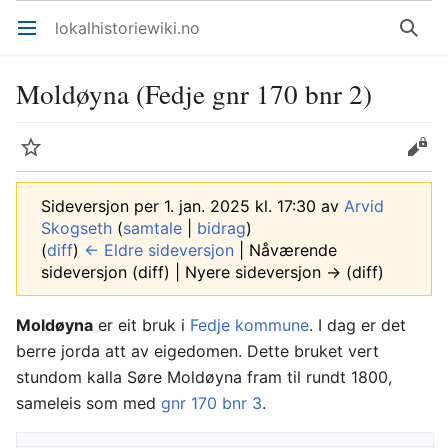
lokalhistoriewiki.no
Åpne hovedmenyen
Søk
Moldøyna (Fedje gnr 170 bnr 2)
Overvåk
Rediger
Sideversjon per 1. jan. 2025 kl. 17:30 av
Arvid
Skogseth
(
samtale
|
bidrag
)
(
diff
)
← Eldre sideversjon
| Nåværende
sideversjon (diff) | Nyere sideversjon → (diff)
Moldøyna
er eit bruk i
Fedje kommune
. I dag er det
berre jorda att av eigedomen. Dette bruket vert
stundom kalla Søre Moldøyna fram til rundt 1800,
sameleis som med
gnr 170 bnr 3
.