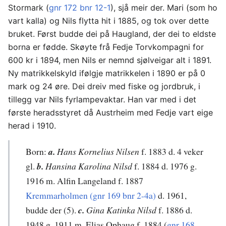
Stormark (
gnr 172 bnr 12-1
), sjå meir der. Mari (som ho
vart kalla) og Nils flytta hit i 1885, og tok over dette
bruket. Først budde dei på Haugland, der dei to eldste
borna er fødde. Skøyte frå Fedje Torvkompagni for
600 kr i 1894, men Nils er nemnd sjølveigar alt i 1891.
Ny matrikkelskyld ifølgje matrikkelen i 1890 er på 0
mark og 24 øre. Dei dreiv med fiske og jordbruk, i
tillegg var Nils fyrlampevaktar. Han var med i det
første heradsstyret då Austrheim med Fedje vart eige
herad i 1910.
Born:
a.
Hans Kornelius Nilsen
f. 1883 d. 4 veker
gl.
b.
Hansina Karolina Nilsd
f. 1884 d. 1976 g.
1916 m. Alfin Langeland f. 1887
Kremmarholmen (gnr 169 bnr 2-4a)
d. 1961,
budde der (5).
c.
Gina Katinka Nilsd
f. 1886 d.
1948 g. 1911 m. Elias Ophaug f. 1884 (
gnr 168