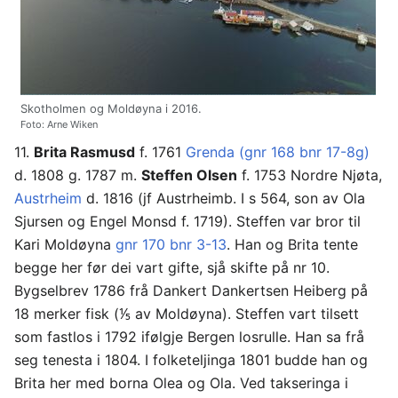
Skotholmen og Moldøyna i 2016.
Foto: Arne Wiken
11.
Brita Rasmusd
f. 1761
Grenda (gnr 168 bnr 17-8g)
d. 1808 g. 1787 m.
Steffen Olsen
f. 1753 Nordre Njøta,
Austrheim
d. 1816 (jf Austrheimb. I s 564, son av Ola
Sjursen og Engel Monsd f. 1719). Steffen var bror til
Kari Moldøyna
gnr 170 bnr 3-13
. Han og Brita tente
begge her før dei vart gifte, sjå skifte på nr 10.
Bygselbrev 1786 frå Dankert Dankertsen Heiberg på
18 merker fisk (⅕ av Moldøyna). Steffen vart tilsett
som fastlos i 1792 ifølgje Bergen losrulle. Han sa frå
seg tenesta i 1804. I folketeljinga 1801 budde han og
Brita her med borna Olea og Ola. Ved takseringa i