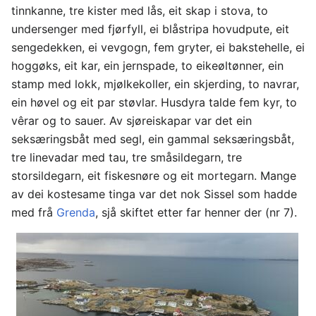
tinnkanne, tre kister med lås, eit skap i stova, to
undersenger med fjørfyll, ei blåstripa hovudpute, eit
sengedekken, ei vevgogn, fem gryter, ei bakstehelle, ei
hoggøks, eit kar, ein jernspade, to eikeøltønner, ein
stamp med lokk, mjølkekoller, ein skjerding, to navrar,
ein høvel og eit par støvlar. Husdyra talde fem kyr, to
vêrar og to sauer. Av sjøreiskapar var det ein
seksæringsbåt med segl, ein gammal seksæringsbåt,
tre linevadar med tau, tre småsildegarn, tre
storsildegarn, eit fiskesnøre og eit mortegarn. Mange
av dei kostesame tinga var det nok Sissel som hadde
med frå
Grenda
, sjå skiftet etter far henner der (nr 7).