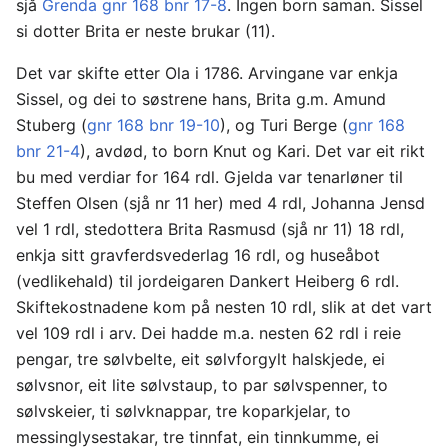
sjå
Grenda gnr 168 bnr 17-8
. Ingen born saman. Sissel
si dotter Brita er neste brukar (11).
Det var skifte etter Ola i 1786. Arvingane var enkja
Sissel, og dei to søstrene hans, Brita g.m. Amund
Stuberg (
gnr 168 bnr 19-10
), og Turi Berge (
gnr 168
bnr 21-4
), avdød, to born Knut og Kari. Det var eit rikt
bu med verdiar for 164 rdl. Gjelda var tenarløner til
Steffen Olsen (sjå nr 11 her) med 4 rdl, Johanna Jensd
vel 1 rdl, stedottera Brita Rasmusd (sjå nr 11) 18 rdl,
enkja sitt gravferdsvederlag 16 rdl, og huseåbot
(vedlikehald) til jordeigaren Dankert Heiberg 6 rdl.
Skiftekostnadene kom på nesten 10 rdl, slik at det vart
vel 109 rdl i arv. Dei hadde m.a. nesten 62 rdl i reie
pengar, tre sølvbelte, eit sølvforgylt halskjede, ei
sølvsnor, eit lite sølvstaup, to par sølvspenner, to
sølvskeier, ti sølvknappar, tre koparkjelar, to
messinglysestakar, tre tinnfat, ein tinnkumme, ei