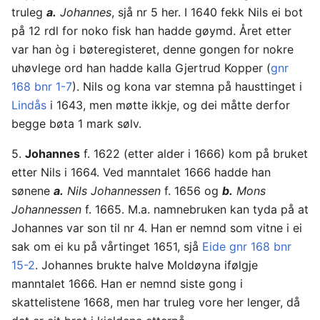
truleg
a.
Johannes
, sjå nr 5 her. I 1640 fekk Nils ei bot
på 12 rdl for noko fisk han hadde gøymd. Året etter
var han òg i bøteregisteret, denne gongen for nokre
uhøvlege ord han hadde kalla Gjertrud Kopper (
gnr
168 bnr 1-7
). Nils og kona var stemna på hausttinget i
Lindås
i 1643, men møtte ikkje, og dei måtte derfor
begge bøta 1 mark sølv.
5.
Johannes
f. 1622 (etter alder i 1666) kom på bruket
etter Nils i 1664. Ved manntalet 1666 hadde han
sønene
a.
Nils Johannessen
f. 1656 og
b.
Mons
Johannessen
f. 1665. M.a. namnebruken kan tyda på at
Johannes var son til nr 4. Han er nemnd som vitne i ei
sak om ei ku på vårtinget 1651, sjå
Eide gnr 168 bnr
15-2
. Johannes brukte halve Moldøyna ifølgje
manntalet 1666. Han er nemnd siste gong i
skattelistene 1668, men har truleg vore her lenger, då