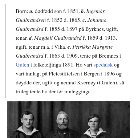
Born:
a.
dødfødd son f. 1851.
b.
Ingemår
Gudbrandsen
f. 1852 d. 1865.
c.
Johanna
Gudbrandsd
f. 1855 d. 1897 på Byrknes, ugift,
tenar.
d.
Magdeli Gudbrandsd
f. 1859 d. 1913,
ugift, tenar m.a. i Vika.
e.
Petrikka Margrete
Gudbrandsd
f. 1863 d. 1909, tente på Bremnes i
Gulen
i folketeljinga 1891. Ho vart
spedalsk
og
vart innlagt på Pleiestiftelsen i Bergen i 1896 og
døydde der, ugift og nemnd Kvernøy (i Gulen), så
truleg tente ho der før innlegginga.