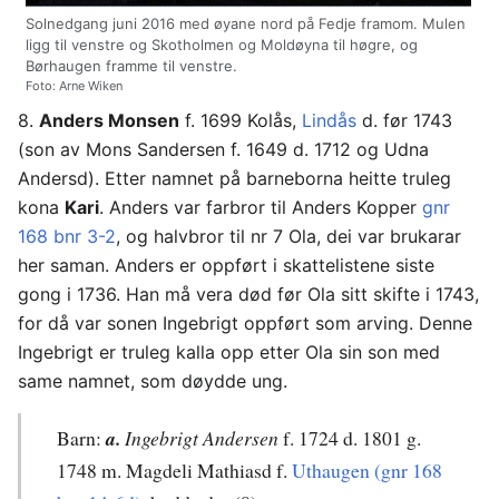
Solnedgang juni 2016 med øyane nord på Fedje framom. Mulen
ligg til venstre og Skotholmen og Moldøyna til høgre, og
Børhaugen framme til venstre.
Foto: Arne Wiken
8.
Anders Monsen
f. 1699 Kolås,
Lindås
d. før 1743
(son av Mons Sandersen f. 1649 d. 1712 og Udna
Andersd). Etter namnet på barneborna heitte truleg
kona
Kari
. Anders var farbror til Anders Kopper
gnr
168 bnr 3-2
, og halvbror til nr 7 Ola, dei var brukarar
her saman. Anders er oppført i skattelistene siste
gong i 1736. Han må vera død før Ola sitt skifte i 1743,
for då var sonen Ingebrigt oppført som arving. Denne
Ingebrigt er truleg kalla opp etter Ola sin son med
same namnet, som døydde ung.
Barn:
a.
Ingebrigt Andersen
f. 1724 d. 1801 g.
1748 m. Magdeli Mathiasd f.
Uthaugen (gnr 168