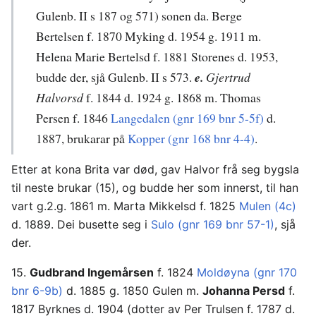
Gulenb. II s 187 og 571) sonen da. Berge
Bertelsen f. 1870 Myking d. 1954 g. 1911 m.
Helena Marie Bertelsd f. 1881 Storenes d. 1953,
budde der, sjå Gulenb. II s 573.
e.
Gjertrud
Halvorsd
f. 1844 d. 1924 g. 1868 m. Thomas
Persen f. 1846
Langedalen (gnr 169 bnr 5-5f)
d.
1887, brukarar på
Kopper (gnr 168 bnr 4-4)
.
Etter at kona Brita var død, gav Halvor frå seg bygsla
til neste brukar (15), og budde her som innerst, til han
vart g.2.g. 1861 m. Marta Mikkelsd f. 1825
Mulen (4c)
d. 1889. Dei busette seg i
Sulo (gnr 169 bnr 57-1)
, sjå
der.
15.
Gudbrand Ingemårsen
f. 1824
Moldøyna (gnr 170
bnr 6-9b)
d. 1885 g. 1850 Gulen m.
Johanna Persd
f.
1817 Byrknes d. 1904 (dotter av Per Trulsen f. 1787 d.