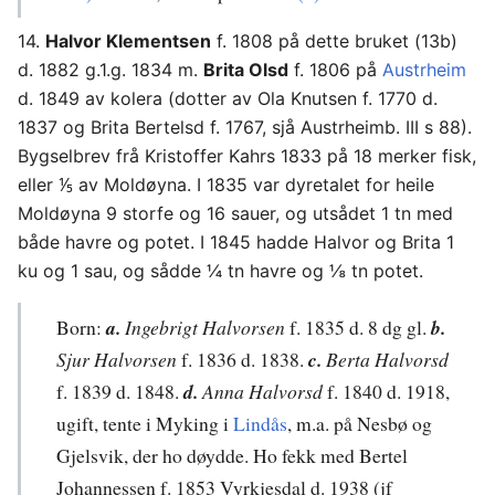
14.
Halvor Klementsen
f. 1808 på dette bruket (13b)
d. 1882 g.1.g. 1834 m.
Brita Olsd
f. 1806 på
Austrheim
d. 1849 av kolera (dotter av Ola Knutsen f. 1770 d.
1837 og Brita Bertelsd f. 1767, sjå Austrheimb. III s 88).
Bygselbrev frå Kristoffer Kahrs 1833 på 18 merker fisk,
eller ⅕ av Moldøyna. I 1835 var dyretalet for heile
Moldøyna 9 storfe og 16 sauer, og utsådet 1 tn med
både havre og potet. I 1845 hadde Halvor og Brita 1
ku og 1 sau, og sådde ¼ tn havre og ⅛ tn potet.
Born:
a.
Ingebrigt Halvorsen
f. 1835 d. 8 dg gl.
b.
Sjur Halvorsen
f. 1836 d. 1838.
c.
Berta Halvorsd
f. 1839 d. 1848.
d.
Anna Halvorsd
f. 1840 d. 1918,
ugift, tente i Myking i
Lindås
, m.a. på Nesbø og
Gjelsvik, der ho døydde. Ho fekk med Bertel
Johannessen f. 1853 Vyrkjesdal d. 1938 (jf