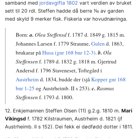
samband med
jordavgifta 1802
vart verdien av bruket
sett til 20 rdl. Steffen hadde då berre ⅒ av garden
med skyld 9 merker fisk. Fiskeria var hovudnæringa.
Born:
a.
Olea Steffensd
f. 1787 d. 1849 g. 1815 m.
Johannes Larsen f. 1779 Straume,
Gulen
d. 1863,
brukarar på
Husa (gnr 168 bnr 12-3)
.
b.
Ola
Steffensen
f. 1789 d. 1832 g. 1818 m. Gjertrud
Andersd f. 1796 Staveneset, Toftegård i
Austrheim
d. 1834, budde der (sjå
Kopper gnr 168
bnr 1-25
og Austrheimb. II s 253).
c.
Rasmus
Steffensen
f. 1793 d. 1800.
12. Enkjemannen Steffen Olsen (11) g.2.g. 1810 m.
Mari
Vikingsd
f. 1782 Kilstraumen, Austrheim d. 1821 (jf
Austrheimb. II s 152). Dei fekk ei dødfødd dotter i 1811.