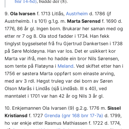
bnr 14-6d)
, budde der (8).
9.
Ola Ivarsen
f. 1713 Litlås,
Austrheim
d. 1786 (jf
Austrheimb. I s 101) g.1.g. m.
Marta Sørensd
f. 1690 d.
1776, 86 år gl. Ingen born. Brukarar her saman med og
etter nr 7 og 8. Ola stod fadder i 1734. Han fekk
tinglyst bygselsetel frå fru Gjertrud Dankertsen i 1738
på Søre Moldøyna. Han var los. Det er usikkert kor
Marta var ifrå, men ho hadde ein bror Nils Sørensen,
som tente på Flatøyna i
Meland
. Ved skiftet etter han i
1756 er søstera Marta oppført som einaste arving,
med arv 3 rdl. Høgst truleg var dei born av Søren
Olson Marås i Lindås (sjå Lindåsb. III s 40), ved
manntalet i 1701 var han 42 år og Nils 3 år gl.
10. Enkjemannen Ola Ivarsen (9) g.2.g. 1776 m.
Sissel
Kristiansd
f. 1727
Grenda (gnr 168 bnr 17-7a)
d. 1799,
ho var enkje etter Rasmus Mathiassen f. 1722 d. 1774,