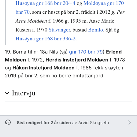
Husøyna gnr 168 bnr 204-4
og
Moldøyna gnr 170
bnr 70
, som er huset på bnr 2, frådelt i 2012.
g.
Per
Arne Moldøen
f. 1966 g. 1995 m. Aase Marie
Rusten f. 1970
Stavanger
, bustad
Bømlo
. Sjå òg
Husøyna gnr 168 bnr 336-2
.
19. Borna til nr 18a Nils (sjå
gnr 170 bnr 79
)
Erlend
Moldøen
f. 1972,
Herdis Instefjord Moldøen
f. 1978
og
Håkon Instefjord Moldøen
f. 1985 fekk skøyte i
2019 på bnr 2, som no berre omfattar jord.
Intervju
Sist redigert for 2 år siden
av
Arvid Skogseth