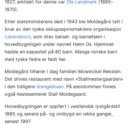
1927, arkitekt for denne var
Ole Landmark
(1885–
1970).
Etter statsministerens død i 1943 ble Moldegård tatt i
bruk av den tyske okkupasjonsmaktens organisasjon
Lebensborn
, som drev barsel- og barnehjem i
hovedbygningen under navnet
Heim Os
. Hjemmet
hadde en kapasitet på 80 barn. Mange norske barn
med tyske fedre er født her.
Moldegård tilhører i dag familien Mowinckel Reksten.
Det drives restaurant med navn «Stallmestergaarden»
i den tidligere
drengestuen
. På eiendommen finnes
også hestesenteret Stall Moldegaard.
Hovedbygningen er oppført i vestlandsk lystgårdstil
1885 og senere på- og ombygd en rekke ganger,
senest 1997.