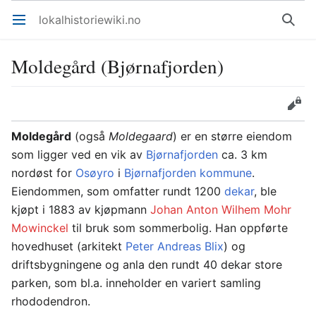
lokalhistoriewiki.no
Åpne hovedmenyen
Søk
Moldegård (Bjørnafjorden)
Overvåk
Rediger
Moldegård
(også
Moldegaard
) er en større eiendom
som ligger ved en vik av
Bjørnafjorden
ca. 3 km
nordøst for
Osøyro
i
Bjørnafjorden kommune
.
Eiendommen, som omfatter rundt 1200
dekar
, ble
kjøpt i 1883 av kjøpmann
Johan Anton Wilhem Mohr
Mowinckel
til bruk som sommerbolig. Han oppførte
hovedhuset (arkitekt
Peter Andreas Blix
) og
driftsbygningene og anla den rundt 40 dekar store
parken, som bl.a. inneholder en variert samling
rhododendron.