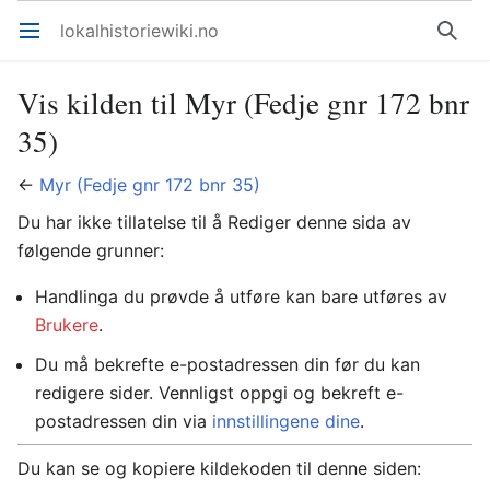
lokalhistoriewiki.no
Åpne hovedmenyen
Søk
Vis kilden til Myr (Fedje gnr 172 bnr
35)
←
Myr (Fedje gnr 172 bnr 35)
Du har ikke tillatelse til å Rediger denne sida av
følgende grunner:
Handlinga du prøvde å utføre kan bare utføres av
Brukere
.
Du må bekrefte e-postadressen din før du kan
redigere sider. Vennligst oppgi og bekreft e-
postadressen din via
innstillingene dine
.
Du kan se og kopiere kildekoden til denne siden: