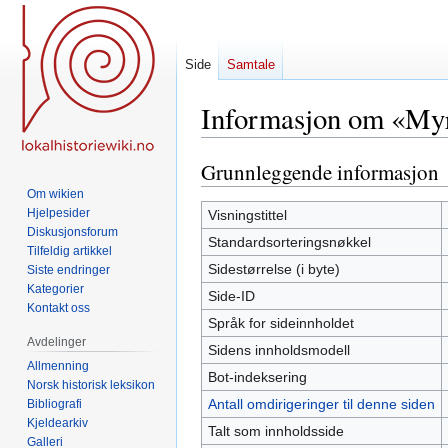
Side
Samtale
Informasjon om «Myr
Grunnleggende informasjon
Hopp
Hopp
til
til
Om wikien
navigering
søk
Hjelpesider
Visningstittel
Diskusjonsforum
Standardsorteringsnøkkel
Tilfeldig artikkel
Sidestørrelse (i byte)
Siste endringer
Kategorier
Side-ID
Kontakt oss
Språk for sideinnholdet
Avdelinger
Sidens innholdsmodell
Allmenning
Bot-indeksering
Norsk historisk leksikon
Antall omdirigeringer til denne siden
Bibliografi
Kjeldearkiv
Talt som innholdsside
Galleri