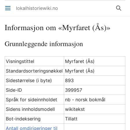
lokalhistoriewiki.no
Åpne hovedmenyen
Søk
Informasjon om «Myrfaret (Ås)»
Grunnleggende informasjon
Visningstittel
Myrfaret (Ås)
Standardsorteringsnøkkel
Myrfaret (Ås)
Sidestørrelse (i byte)
893
Side-ID
399957
Språk for sideinnholdet
nb - norsk bokmål
Sidens innholdsmodell
wikitekst
Bot-indeksering
Tillatt
Antall omdirigeringer til