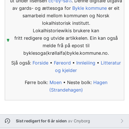
ut under lisensen
cc-by-sa
. Denne digitale utgåva
av gards- og ættesoga for
Bykle kommune
er eit
samarbeid mellom kommunen og Norsk
lokalhistorisk institutt.
Lokalhistoriewikis brukere kan
fritt redigere og utvide artikkelen. Ein kan også
melde frå på epost til
byklesoga(krøllalfa)bykle.kommune.no.
Sjå også:
Forside
•
Føreord
•
Innleiiing
•
Litteratur
og kjelder
Førre bolk:
Moen
• Neste bolk:
Hagen
(Strandehagen)
Sist redigert for 6 år siden
av
Cnyborg