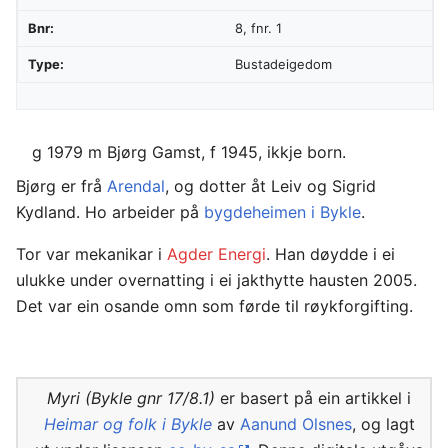
Bnr:
8, fnr. 1
Type:
Bustadeigedom
g 1979 m Bjørg Gamst, f 1945, ikkje born.
Bjørg er frå
Arendal
, og dotter åt Leiv og Sigrid
Kydland. Ho arbeider på
bygdeheimen i Bykle
.
Tor var mekanikar i
Agder Energi
. Han døydde i ei
ulukke under overnatting i ei jakthytte hausten 2005.
Det var ein osande omn som førde til røykforgifting.
Myri (Bykle gnr 17/8.1)
er basert på ein artikkel i
Heimar og folk i Bykle
av
Aanund Olsnes
, og lagt