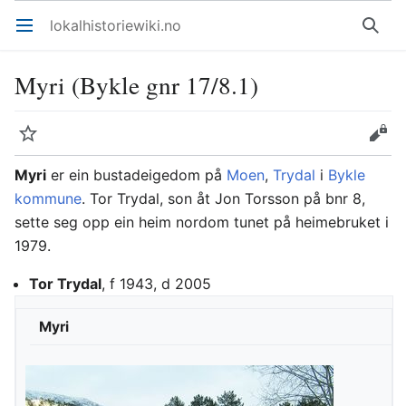
lokalhistoriewiki.no
Åpne hovedmenyen
Søk
Myri (Bykle gnr 17/8.1)
Overvåk
Rediger
Myri
er ein bustadeigedom på
Moen
,
Trydal
i
Bykle
kommune
. Tor Trydal, son åt Jon Torsson på bnr 8,
sette seg opp ein heim nordom tunet på heimebruket i
1979.
Tor Trydal
, f 1943, d 2005
Myri