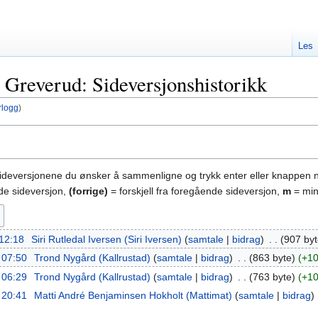
Les
 Greverud: Sideversjonshistorikk
rlogg
)
sideversjonene du ønsker å sammenligne og trykk enter eller knappen 
nde sideversjon,
(forrige)
= forskjell fra foregående sideversjon,
m
= min
 12:18
‎
Siri Rutledal Iversen (Siri Iversen)
samtale
bidrag
‎
907 byt
. 07:50
‎
Trond Nygård (Kallrustad)
samtale
bidrag
‎
863 byte
+1
. 06:29
‎
Trond Nygård (Kallrustad)
samtale
bidrag
‎
763 byte
+1
. 20:41
‎
Matti André Benjaminsen Hokholt (Mattimat)
samtale
bidrag