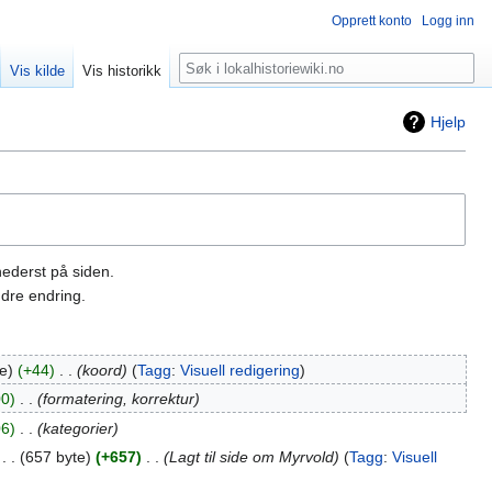
Opprett konto
Logg inn
Søk
Vis kilde
Vis historikk
Hjelp
nederst på siden.
dre endring.
e
+44
‎
koord
Tagg
:
Visuell redigering
00
‎
formatering, korrektur
06
‎
kategorier
‎
657 byte
+657
‎
Lagt til side om Myrvold
Tagg
:
Visuell