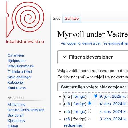
Side
Samtale
Myrvoll under Vestre
Vis logger for denne siden
(
se endringsfilte
Hopp
Hopp
Om wikien
Filtrer sideversjoner
til
til
Hjelpesider
navigering
søk
Diskusjonsforum
Valg av diff: merk i radioknappene de 
Tilfeldig artikkel
Forklaring:
(nå)
= forskjell fra nåvære
Siste endringer
Kategorier
Kontakt oss
nå
forrige
9. jun. 2026 kl.
9.
Avdelinger
jun.
nå
forrige
4. des. 2024 kl
4.
Allmenning
2026
Norsk historisk leksikon
des.
nå
forrige
4. des. 2024 kl
Bibliografi
2024
nå
forrige
3. des. 2024 kl
3.
Kjeldearkiv
redigering
des.
Galleri