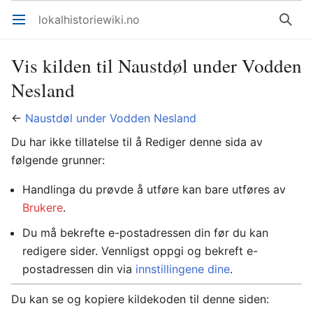
lokalhistoriewiki.no
Åpne hovedmenyen
Søk
Vis kilden til Naustdøl under Vodden
Nesland
←
Naustdøl under Vodden Nesland
Du har ikke tillatelse til å Rediger denne sida av
følgende grunner:
Handlinga du prøvde å utføre kan bare utføres av
Brukere
.
Du må bekrefte e-postadressen din før du kan
redigere sider. Vennligst oppgi og bekreft e-
postadressen din via
innstillingene dine
.
Du kan se og kopiere kildekoden til denne siden: