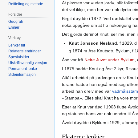
At plassen var «uden jord», slik folketel
Rettleiing og metode
det vel ikkje, men her var nok dyrka ei
Forsider
Birgit døydde i 1872. Ved dødsfallet var
Geografi
noka oppgåve om at ho nokongong har 
Emner
Det gjorde derimot Knut, ser me, men ikk
Verktøy
Knut Jonsson Nesland
, f 1829, 
Lenker hit
g 1874 m Åse Knutsdtr. Byklum, f 1
Relaterte endringer
Spesialsider
Åse var frå
Neire Juvet under Byklum
,
Utskriftsvennlig versjon
I 1875 hadde Knut og Åse 2 kyr, 6 sauer
Permanent lenke
Sideinformasjon
Attåt arbeidet på jordvegen dreiv Knut
turane hadde han også med seg ullkorger
arbeid han dreiv med var
vadmålsstam
«Stampa». Elles skal Knut ha vore mor
Etter at Knut var død i 1903 flutte Åv
og statusen hans var nok uendra til Åse 
Åvold døydde i Byklum i 1929, «forsørg
Eksterne lenkjer