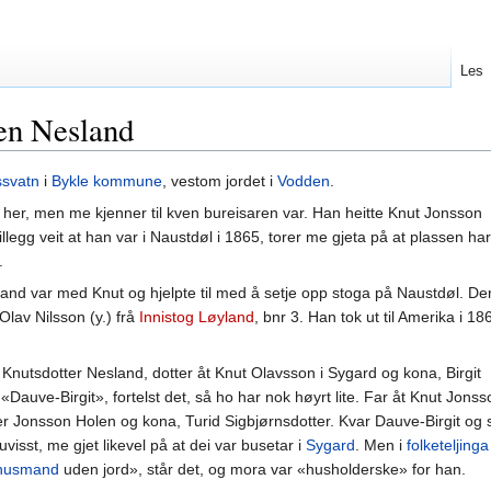
Les
en Nesland
svatn
i
Bykle kommune
, vestom jordet i
Vodden
.
ett her, men me kjenner til kven bureisaren var. Han heitte Knut Jonsson
llegg veit at han var i Naustdøl i 1865, torer me gjeta på at plassen har
.
yland var med Knut og hjelpte til med å setje opp stoga på Naustdøl. De
lav Nilsson (y.) frå
Innistog Løyland
, bnr 3. Han tok ut til Amerika i 18
 Knutsdotter Nesland, dotter åt Knut Olavsson i Sygard og kona, Birgit
a «Dauve-Birgit», fortelst det, så ho har nok høyrt lite. Far åt Knut Jonss
r Jonsson Holen og kona, Turid Sigbjørnsdotter. Kvar Dauve-Birgit og
uvisst, me gjet likevel på at dei var busetar i
Sygard
. Men i
folketeljinga
husmand
uden jord», står det, og mora var «husholderske» for han.