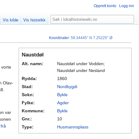
Opprett konto
Logg inn
Søk
Vis kilde
Vis historikk
Koordinater
:
59.34445° N
7.25225° Ø
Naustdøl
Alt. namn:
Naustdøl under Vodden;
 vorte
Naustdøl under Nesland
Rydda:
1860
n Olav-
Stad:
Nordbygdi
68.
Sokn:
Bykle
Fylke:
Agder
Kommune:
Bykle
on var
Gnr.:
10
 sonen
 frå
Type:
Husmannsplass