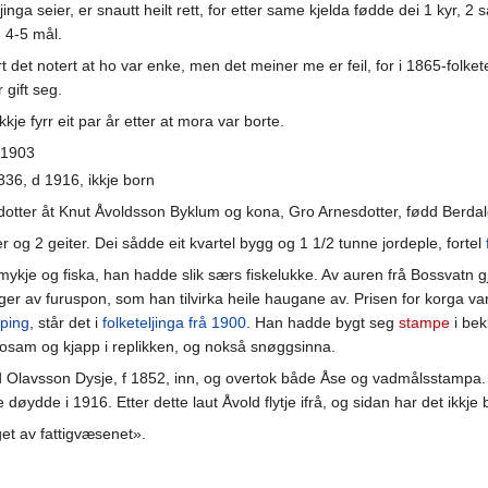
jinga seier, er snautt heilt rett, for etter same kjelda fødde dei 1 kyr, 2
n 4-5 mål.
t det notert at ho var enke, men det meiner me er feil, for i 1865-folkete
gift seg.
je fyrr eit par år etter at mora var borte.
d 1903
836, d 1916, ikkje born
 dotter åt Knut Åvoldsson Byklum og kona, Gro Arnesdotter, fødd Berd
 og 2 geiter. Dei sådde eit kvartel bygg og 1 1/2 tunne jordeple, fortel
 mykje og fiska, han hadde slik særs fiskelukke. Av auren frå Bossvatn 
 av furuspon, som han tilvirka heile haugane av. Prisen for korga var a
ping
, står det i
folketeljinga frå 1900
. Han hadde bygt seg
stampe
i bek
osam og kjapp i replikken, og nokså snøggsinna.
old Olavsson Dysje, f 1852, inn, og overtok både Åse og vadmålsstampa.
døydde i 1916. Etter dette laut Åvold flytje ifrå, og sidan har det ikkj
et av fattigvæsenet».