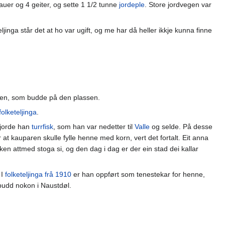
 sauer og 4 geiter, og sette 1 1/2 tunne
jordeple
. Store jordvegen var
ljinga står det at ho var ugift, og me har då heller ikkje kunna finne
alen, som budde på den plassen.
folketeljinga
.
gjorde han
turrfisk
, som han var nedetter til
Valle
og selde. På desse
t kauparen skulle fylle henne med korn, vert det fortalt. Eit anna
ken attmed stoga si, og den dag i dag er der ein stad dei kallar
 I
folketeljinga frå 1910
er han oppført som tenestekar for henne,
e budd nokon i Naustdøl.