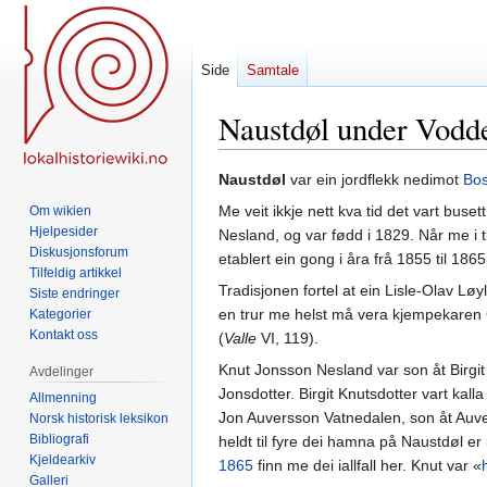
Side
Samtale
Naustdøl under Vodd
Hopp
Hopp
Naustdøl
var ein jordflekk nedimot
Bos
til
til
Me veit ikkje nett kva tid det vart bus
Om wikien
navigering
søk
Hjelpesider
Nesland, og var fødd i 1829. Når me i ti
Diskusjonsforum
etablert ein gong i åra frå 1855 til 1865
Tilfeldig artikkel
Tradisjonen fortel at ein Lisle-Olav Lø
Siste endringer
en trur me helst må vera kjempekaren O
Kategorier
Kontakt oss
(
Valle
VI, 119).
Knut Jonsson Nesland var son åt Birgit
Avdelinger
Jonsdotter. Birgit Knutsdotter vart kall
Allmenning
Jon Auversson Vatnedalen, son åt Auve
Norsk historisk leksikon
Bibliografi
heldt til fyre dei hamna på Naustdøl er 
Kjeldearkiv
1865
finn me dei iallfall her. Knut var «
Galleri