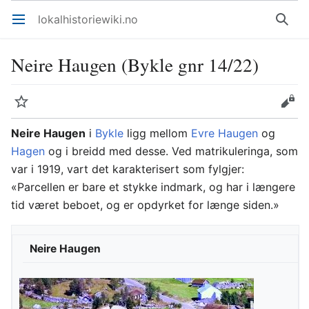
lokalhistoriewiki.no
Åpne hovedmenyen
Søk
Neire Haugen (Bykle gnr 14/22)
Overvåk
Rediger
Neire Haugen
i
Bykle
ligg mellom
Evre Haugen
og
Hagen
og i breidd med desse. Ved matrikuleringa, som
var i 1919, vart det karakterisert som fylgjer:
«Parcellen er bare et stykke indmark, og har i længere
tid været beboet, og er opdyrket for længe siden.»
Neire Haugen