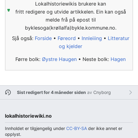
Lokalhistoriewikis brukere kan
fritt redigere og utvide artikkelen. Ein kan også
melde frå på epost til
byklesoga(krøllalfa)bykle.kommune.no.
Sjå også:
Forside
•
Føreord
•
Innleiiing
•
Litteratur
og kjelder
Førre bolk:
Øystre Haugen
• Neste bolk:
Hagen
Sist redigert for 4 måneder siden
av
Cnyborg
lokalhistoriewiki.no
Innholdet er tilgjengelig under
CC-BY-SA
der ikke annet er
opplyst.