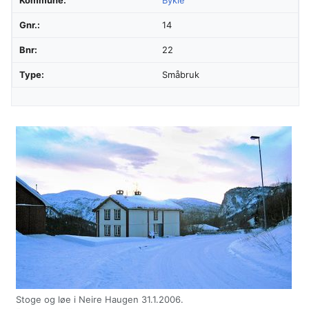
Gnr.:
14
Bnr:
22
Type:
Småbruk
Stoge og løe i Neire Haugen 31.1.2006.