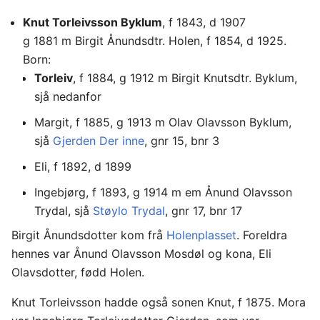
Knut Torleivsson Byklum
, f 1843, d 1907
g 1881 m Birgit Ånundsdtr. Holen, f 1854, d 1925.
Born:
Torleiv
, f 1884, g 1912 m Birgit Knutsdtr. Byklum,
sjå nedanfor
Margit, f 1885, g 1913 m Olav Olavsson Byklum,
sjå
Gjerden Der inne
, gnr 15, bnr 3
Eli, f 1892, d 1899
Ingebjørg, f 1893, g 1914 m em Ånund Olavsson
Trydal, sjå
Støylo Trydal
, gnr 17, bnr 17
Birgit Ånundsdotter kom frå
Holenplasset
. Foreldra
hennes var Ånund Olavsson Mosdøl og kona, Eli
Olavsdotter, fødd Holen.
Knut Torleivsson hadde også sonen Knut, f 1875. Mora