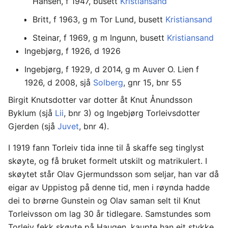
Hansen, f 1947, busett
Kristiansand
Britt, f 1963, g m Tor Lund, busett
Kristiansand
Steinar, f 1969, g m Ingunn, busett
Kristiansand
Ingebjørg, f 1926, d 1926
Ingebjørg, f 1929, d 2014, g m Auver O. Lien f
1926, d 2008, sjå
Solberg
, gnr 15, bnr 55
Birgit Knutsdotter var dotter åt Knut Ånundsson
Byklum (sjå
Lii
, bnr 3) og Ingebjørg Torleivsdotter
Gjerden (sjå
Juvet
, bnr 4).
I 1919 fann Torleiv tida inne til å skaffe seg tinglyst
skøyte, og få bruket formelt utskilt og matrikulert. I
skøytet står Olav Gjermundsson som seljar, han var då
eigar av Uppistog på denne tid, men i røynda hadde
dei to brørne Gunstein og Olav saman selt til Knut
Torleivsson om lag 30 år tidlegare. Samstundes som
Torleiv fekk skøyte på Haugen, kaupte han eit stykke