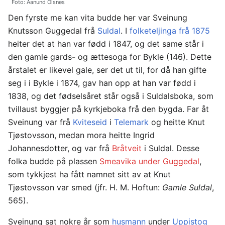
Foto: Aanund Olsnes
Den fyrste me kan vita budde her var Sveinung
Knutsson Guggedal frå
Suldal
. I
folketeljinga frå 1875
heiter det at han var fødd i 1847, og det same står i
den gamle gards- og ættesoga for Bykle (146). Dette
årstalet er likevel gale, ser det ut til, for då han gifte
seg i i Bykle i 1874, gav han opp at han var fødd i
1838, og det fødselsåret står også i Suldalsboka, som
tvillaust byggjer på kyrkjeboka frå den bygda. Far åt
Sveinung var frå
Kviteseid
i
Telemark
og heitte Knut
Tjøstovsson, medan mora heitte Ingrid
Johannesdotter, og var frå
Bråtveit
i Suldal. Desse
folka budde på plassen
Smeavika under Guggedal
,
som tykkjest ha fått namnet sitt av at Knut
Tjøstovsson var smed (jfr. H. M. Hoftun:
Gamle Suldal
,
565).
Sveinung sat nokre år som
husmann
under
Uppistog