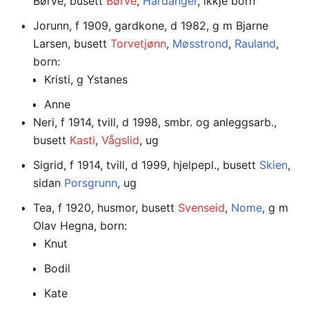
Børve, busett
Børve
,
Hardanger
, ikkje born
Jorunn, f 1909, gardkone, d 1982, g m Bjarne
Larsen, busett
Torvetjønn
,
Møsstrond
,
Rauland
,
born:
Kristi, g Ystanes
Anne
Neri, f 1914, tvill, d 1998, smbr. og anleggsarb.,
busett
Kasti
,
Vågslid
, ug
Sigrid, f 1914, tvill, d 1999, hjelpepl., busett
Skien
,
sidan
Porsgrunn
, ug
Tea, f 1920, husmor, busett
Svenseid
,
Nome
, g m
Olav Hegna, born:
Knut
Bodil
Kate