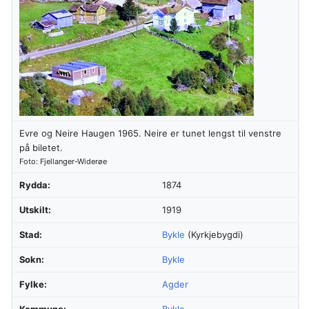
Evre og Neire Haugen 1965. Neire er tunet lengst til venstre
på biletet.
Foto: Fjellanger-Widerøe
Rydda:
1874
Utskilt:
1919
Stad:
Bykle
(Kyrkjebygdi)
Sokn:
Bykle
Fylke:
Agder
Kommune:
Bykle