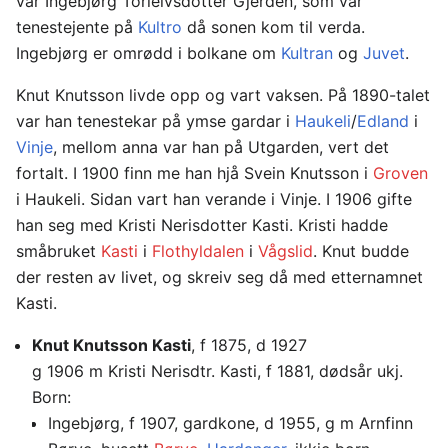
var Ingebjørg Torleivsdotter Gjerden, som var
tenestejente på
Kultro
då sonen kom til verda.
Ingebjørg er omrødd i bolkane om
Kultran
og
Juvet
.
Knut Knutsson livde opp og vart vaksen. På 1890-talet
var han tenestekar på ymse gardar i
Haukeli
/
Edland
i
Vinje
, mellom anna var han på Utgarden, vert det
fortalt. I 1900 finn me han hjå Svein Knutsson i
Groven
i Haukeli. Sidan vart han verande i Vinje. I 1906 gifte
han seg med Kristi Nerisdotter Kasti. Kristi hadde
småbruket
Kasti
i
Flothyldalen
i
Vågslid
. Knut budde
der resten av livet, og skreiv seg då med etternamnet
Kasti.
Knut Knutsson Kasti
, f 1875, d 1927
g 1906 m Kristi Nerisdtr. Kasti, f 1881, dødsår ukj.
Born:
Ingebjørg, f 1907, gardkone, d 1955, g m Arnfinn