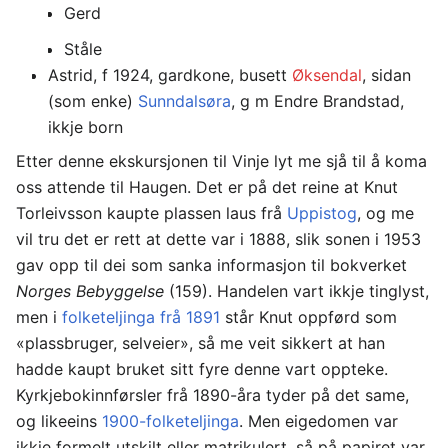
Gerd
Ståle
Astrid, f 1924, gardkone, busett
Øksendal
, sidan
(som enke)
Sunndalsøra
, g m Endre Brandstad,
ikkje born
Etter denne ekskursjonen til Vinje lyt me sjå til å koma
oss attende til Haugen. Det er på det reine at Knut
Torleivsson kaupte plassen laus frå
Uppistog
, og me
vil tru det er rett at dette var i 1888, slik sonen i 1953
gav opp til dei som sanka informasjon til bokverket
Norges Bebyggelse
(159). Handelen vart ikkje tinglyst,
men i
folketeljinga frå 1891
står Knut oppførd som
«plassbruger, selveier», så me veit sikkert at han
hadde kaupt bruket sitt fyre denne vart oppteke.
Kyrkjebokinnførsler frå 1890-åra tyder på det same,
og likeeins
1900-folketeljinga
. Men eigedomen var
ikkje formelt utskilt eller matrikulert, så på papiret var