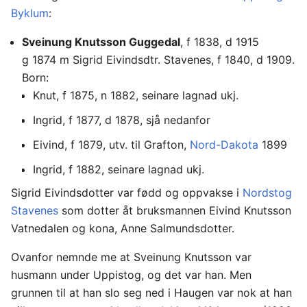
Byklum
:
Sveinung Knutsson Guggedal
, f 1838, d 1915
g 1874 m Sigrid Eivindsdtr. Stavenes, f 1840, d 1909.
Born:
Knut, f 1875, n 1882, seinare lagnad ukj.
Ingrid, f 1877, d 1878, sjå nedanfor
Eivind, f 1879, utv. til Grafton,
Nord-Dakota
1899
Ingrid, f 1882, seinare lagnad ukj.
Sigrid Eivindsdotter var fødd og oppvakse i
Nordstog
Stavenes
som dotter åt bruksmannen Eivind Knutsson
Vatnedalen og kona, Anne Salmundsdotter.
Ovanfor nemnde me at Sveinung Knutsson var
husmann under Uppistog, og det var han. Men
grunnen til at han slo seg ned i Haugen var nok at han