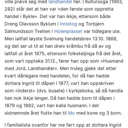
ville prøve seg med
landhandel
her. I Kultursoga (1993,
282) står det at han var «den første som oppretta
handel i Bykle». Det var han ikkje, ettersom både
Dreng Olavsson Byklum i
Innistog
og Torbjørn
Salmundsson Tveiten i
Holenplasset
var tidlegare ute.
Men iallfall løyste Sveinung handelsbrev 13.10. 1868,
og det ser ut til at han dreiv kråmbu frå då av og
iallfall ut året 1875, ettersom folketeljinga frå det året,
som vart oppteke 31.12., fører han opp som «Husmand
med Jord, Landhandler». Men truleg gjekk det etter
kvart dårlegare med handelen, for då han hadde
dottera Ingrid til dåpen i 1877, vart han oppskriven
som «inderst» (dvs. busete) i kyrkjeboka, så då handla
han nok ikkje lenger. Då han hadde born til dåpen i
1879 og 1882, vart han kalla husmann. I det
sistnemnde året flutte han til
Mo
med kone og 3 born.
I familielista ovanfor har me ført opp at dottera Ingrid