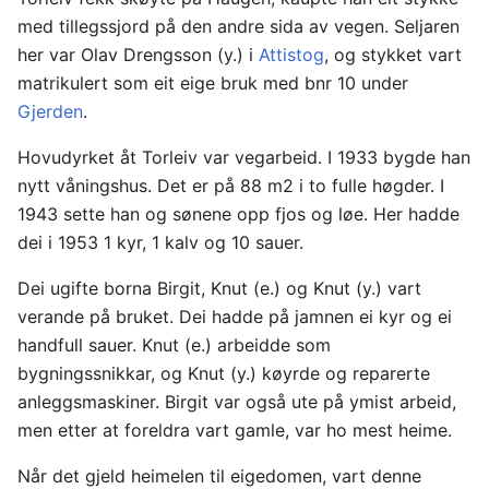
med tillegssjord på den andre sida av vegen. Seljaren
her var Olav Drengsson (y.) i
Attistog
, og stykket vart
matrikulert som eit eige bruk med bnr 10 under
Gjerden
.
Hovudyrket åt Torleiv var vegarbeid. I 1933 bygde han
nytt våningshus. Det er på 88 m2 i to fulle høgder. I
1943 sette han og sønene opp fjos og løe. Her hadde
dei i 1953 1 kyr, 1 kalv og 10 sauer.
Dei ugifte borna Birgit, Knut (e.) og Knut (y.) vart
verande på bruket. Dei hadde på jamnen ei kyr og ei
handfull sauer. Knut (e.) arbeidde som
bygningssnikkar, og Knut (y.) køyrde og reparerte
anleggsmaskiner. Birgit var også ute på ymist arbeid,
men etter at foreldra vart gamle, var ho mest heime.
Når det gjeld heimelen til eigedomen, vart denne