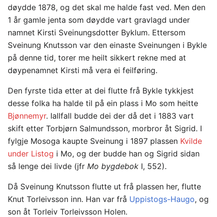
døydde 1878, og det skal me halde fast ved. Men den
1 år gamle jenta som døydde vart gravlagd under
namnet Kirsti Sveinungsdotter Byklum. Ettersom
Sveinung Knutsson var den einaste Sveinungen i Bykle
på denne tid, torer me heilt sikkert rekne med at
døypenamnet Kirsti må vera ei feilføring.
Den fyrste tida etter at dei flutte frå Bykle tykkjest
desse folka ha halde til på ein plass i Mo som heitte
Bjønnemyr
. Iallfall budde dei der då det i 1883 vart
skift etter Torbjørn Salmundsson, morbror åt Sigrid. I
fylgje Mosoga kaupte Sveinung i 1897 plassen
Kvilde
under Listog
i Mo, og der budde han og Sigrid sidan
så lenge dei livde (jfr
Mo bygdebok
I, 552).
Då Sveinung Knutsson flutte ut frå plassen her, flutte
Knut Torleivsson inn. Han var frå
Uppistogs-Haugo
, og
son åt Torleiv Torleivsson Holen.