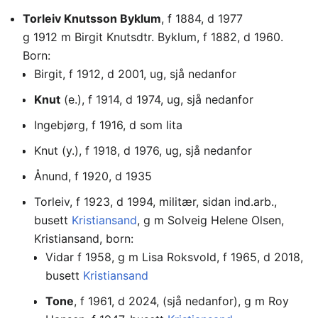
Torleiv Knutsson Byklum
, f 1884, d 1977
g 1912 m Birgit Knutsdtr. Byklum, f 1882, d 1960.
Born:
Birgit, f 1912, d 2001, ug, sjå nedanfor
Knut
(e.), f 1914, d 1974, ug, sjå nedanfor
Ingebjørg, f 1916, d som lita
Knut (y.), f 1918, d 1976, ug, sjå nedanfor
Ånund, f 1920, d 1935
Torleiv, f 1923, d 1994, militær, sidan ind.arb.,
busett
Kristiansand
, g m Solveig Helene Olsen,
Kristiansand, born:
Vidar f 1958, g m Lisa Roksvold, f 1965, d 2018,
busett
Kristiansand
Tone
, f 1961, d 2024, (sjå nedanfor), g m Roy