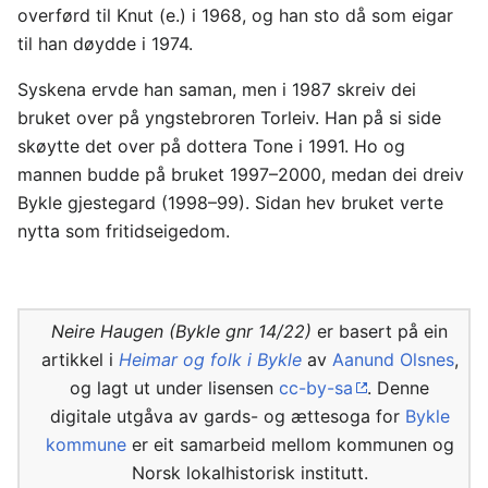
overførd til Knut (e.) i 1968, og han sto då som eigar
til han døydde i 1974.
Syskena ervde han saman, men i 1987 skreiv dei
bruket over på yngstebroren Torleiv. Han på si side
skøytte det over på dottera Tone i 1991. Ho og
mannen budde på bruket 1997–2000, medan dei dreiv
Bykle gjestegard (1998–99). Sidan hev bruket verte
nytta som fritidseigedom.
Neire Haugen (Bykle gnr 14/22)
er basert på ein
artikkel i
Heimar og folk i Bykle
av
Aanund Olsnes
,
og lagt ut under lisensen
cc-by-sa
. Denne
digitale utgåva av gards- og ættesoga for
Bykle
kommune
er eit samarbeid mellom kommunen og
Norsk lokalhistorisk institutt.