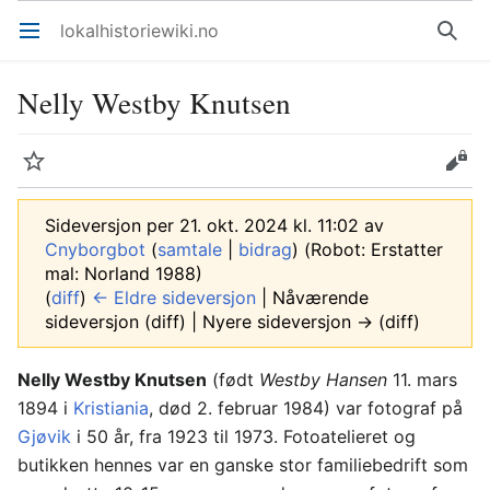
lokalhistoriewiki.no
Åpne hovedmenyen
Søk
Nelly Westby Knutsen
Overvåk
Rediger
Sideversjon per 21. okt. 2024 kl. 11:02 av
Cnyborgbot
(
samtale
|
bidrag
)
(Robot: Erstatter
mal: Norland 1988)
(
diff
)
← Eldre sideversjon
| Nåværende
sideversjon (diff) | Nyere sideversjon → (diff)
Nelly Westby Knutsen
(født
Westby Hansen
11. mars
1894 i
Kristiania
, død 2. februar 1984) var fotograf på
Gjøvik
i 50 år, fra 1923 til 1973. Fotoatelieret og
butikken hennes var en ganske stor familiebedrift som