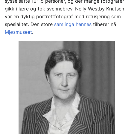
sysselsatte 10-15 personer, og der mange fotografer
gikk i lære og tok svennebrev. Nelly Westby Knutsen
var en dyktig portrettfotograf med retusjering som
spesialitet. Den store
samlinga hennes
tilhører nå
Mjøsmuseet
.