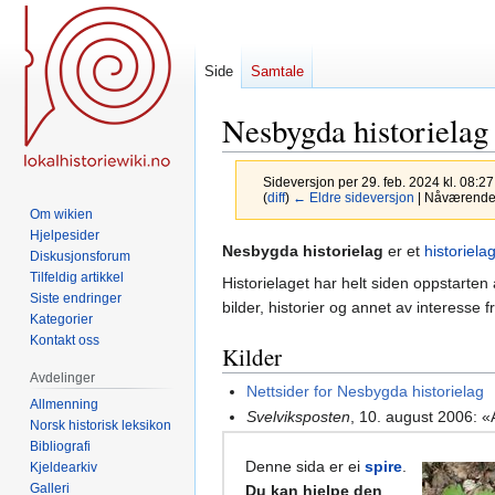
Side
Samtale
Nesbygda historielag
Sideversjon per 29. feb. 2024 kl. 08:2
(
diff
)
← Eldre sideversjon
| Nåværende s
Om wikien
Hjelpesider
Hopp
Hopp
Nesbygda historielag
er et
historiela
Diskusjonsforum
til
til
Tilfeldig artikkel
Historielaget har helt siden oppstarte
navigering
søk
Siste endringer
bilder, historier og annet av interesse f
Kategorier
Kontakt oss
Kilder
Avdelinger
Nettsider for Nesbygda historielag
Allmenning
Svelviksposten
, 10. august 2006: «
Norsk historisk leksikon
Bibliografi
Denne sida er ei
spire
.
Kjeldearkiv
Galleri
Du kan hjelpe den