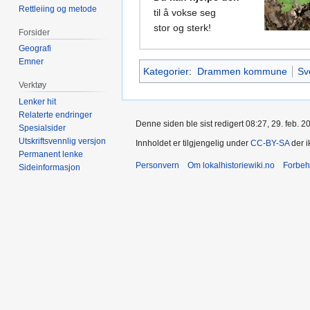
Rettleiing og metode
til å vokse seg
stor og sterk!
Forsider
Geografi
Emner
Kategorier
:
Drammen kommune
Sv
Verktøy
Lenker hit
Relaterte endringer
Denne siden ble sist redigert 08:27, 29. feb. 2
Spesialsider
Utskriftsvennlig versjon
Innholdet er tilgjengelig under
CC-BY-SA
der i
Permanent lenke
Personvern
Om lokalhistoriewiki.no
Forbeh
Sideinformasjon