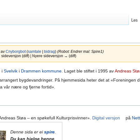
Les
7 av
Cnyborgbot
(
samtale
|
bidrag
)
(Robot: Endrer mal: Spire1)
ideversjon (diff) | Nyere sideversjon → (diff)
g
i
Svelvik
i
Drammen kommune
. Laget ble stiftet i 1995 av
Andreas Stø
n arrangert bygdevandringer. På hjemmesida heter det at «Foreningen d
ra vår nære og fjerne fortid».
Andreas Støa – en spøkefull Kulturprisvinner».
Digital versjon
på
Nett
Denne sida er ei
spire
.
Du kan hjelpe henne