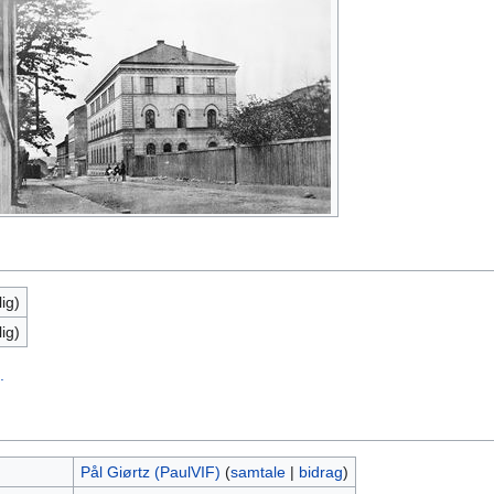
ig)
ig)
.
Pål Giørtz (PaulVIF)
(
samtale
|
bidrag
)