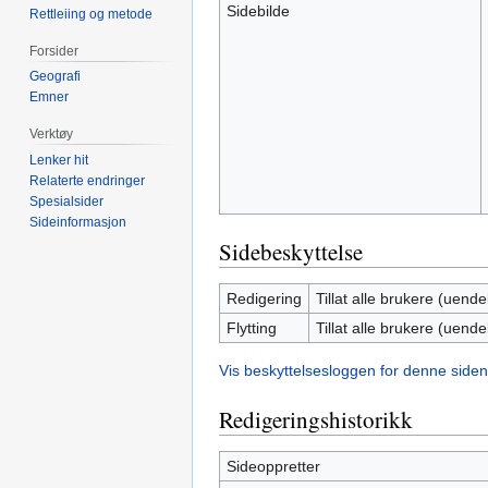
Sidebilde
Rettleiing og metode
Forsider
Geografi
Emner
Verktøy
Lenker hit
Relaterte endringer
Spesialsider
Sideinformasjon
Sidebeskyttelse
Redigering
Tillat alle brukere (uendel
Flytting
Tillat alle brukere (uendel
Vis beskyttelsesloggen for denne siden
Redigeringshistorikk
Sideoppretter