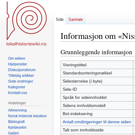
Side
Samtale
Informasjon om «Niss
Grunnleggende informasjon
Hopp
Hopp
til
til
Om wikien
navigering
søk
Hjelpesider
Visningstittel
Diskusjonsforum
Standardsorteringsnøkkel
Tilfeldig artikkel
Sidestørrelse (i byte)
Siste endringer
Kategorier
Side-ID
Kontakt oss
Språk for sideinnholdet
Avdelinger
Sidens innholdsmodell
Allmenning
Bot-indeksering
Norsk historisk leksikon
Antall omdirigeringer til denne siden
Bibliografi
Kjeldearkiv
Talt som innholdsside
Galleri