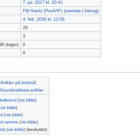
7. jul. 2017 kl. 20:41
Pål Giørtz (PaulVIF)
(
samtale
|
bidrag
)
4. feb. 2026 kl. 12:05
25
3
 90 dager)
0
0
:Artikler på bokmål
Koordinatfesta artikler
kkelkoord
(
vis kilde
)
(
vis kilde
)
rd
(
vis kilde
)
rd ramme
(
vis kilde
)
mb
(
vis kilde
) (beskyttet)