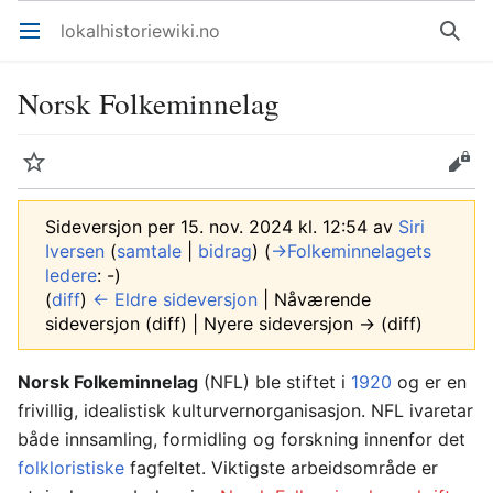
lokalhistoriewiki.no
Åpne hovedmenyen
Søk
Norsk Folkeminnelag
Overvåk
Rediger
Sideversjon per 15. nov. 2024 kl. 12:54 av
Siri
Iversen
(
samtale
|
bidrag
)
(
→‎Folkeminnelagets
ledere
:
-
)
(
diff
)
← Eldre sideversjon
| Nåværende
sideversjon (diff) | Nyere sideversjon → (diff)
Norsk Folkeminnelag
(NFL) ble stiftet i
1920
og er en
frivillig, idealistisk kulturvernorganisasjon. NFL ivaretar
både innsamling, formidling og forskning innenfor det
folkloristiske
fagfeltet. Viktigste arbeidsområde er