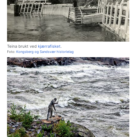
Teina brukt ved
kjærrafisket
.
Foto:
Kongsberg og Sandsvær historielag