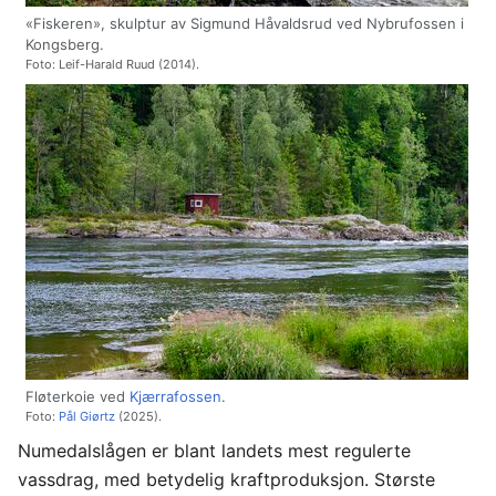
«Fiskeren», skulptur av Sigmund Håvaldsrud ved Nybrufossen i
Kongsberg.
Foto: Leif-Harald Ruud (2014).
Fløterkoie ved
Kjærrafossen
.
Foto:
Pål Giørtz
(2025).
Numedalslågen er blant landets mest regulerte
vassdrag, med betydelig kraftproduksjon. Største