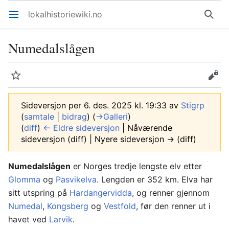
lokalhistoriewiki.no
Åpne hovedmenyen
Søk
Numedalslågen
Overvåk
Rediger
Sideversjon per 6. des. 2025 kl. 19:33 av
Stigrp
(
samtale
|
bidrag
)
(
→‎Galleri
)
(
diff
)
← Eldre sideversjon
| Nåværende
sideversjon (diff) | Nyere sideversjon → (diff)
Numedalslågen
er Norges tredje lengste elv etter
Glomma
og
Pasvikelva
. Lengden er 352 km. Elva har
sitt utspring på
Hardangervidda
, og renner gjennom
Numedal
,
Kongsberg
og
Vestfold
, før den renner ut i
havet ved
Larvik
.