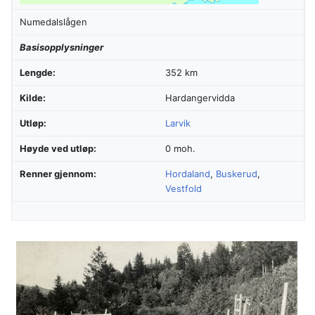
Numedalslågen
Basisopplysninger
Lengde:
352 km
Kilde:
Hardangervidda
Utløp:
Larvik
Høyde ved utløp:
0 moh.
Renner gjennom:
Hordaland
,
Buskerud
,
Vestfold