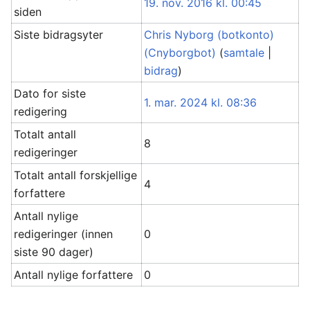
19. nov. 2016 kl. 00:45
siden
Siste bidragsyter
Chris Nyborg (botkonto)
(Cnyborgbot)
(
samtale
|
bidrag
)
Dato for siste
1. mar. 2024 kl. 08:36
redigering
Totalt antall
8
redigeringer
Totalt antall forskjellige
4
forfattere
Antall nylige
redigeringer (innen
0
siste 90 dager)
Antall nylige forfattere
0