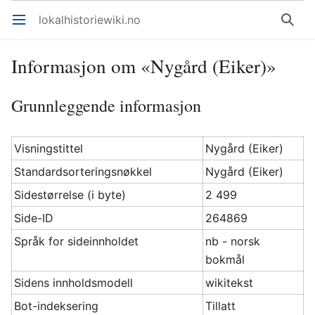
lokalhistoriewiki.no
Åpne hovedmenyen
Søk
Informasjon om «Nygård (Eiker)»
Grunnleggende informasjon
Visningstittel
Nygård (Eiker)
Standardsorteringsnøkkel
Nygård (Eiker)
Sidestørrelse (i byte)
2 499
Side-ID
264869
Språk for sideinnholdet
nb - norsk
bokmål
Sidens innholdsmodell
wikitekst
Bot-indeksering
Tillatt