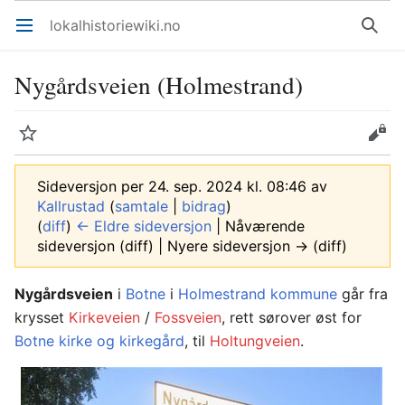
lokalhistoriewiki.no
Åpne hovedmenyen
Søk
Nygårdsveien (Holmestrand)
Overvåk
Rediger
Sideversjon per 24. sep. 2024 kl. 08:46 av
Kallrustad
(
samtale
|
bidrag
)
(
diff
)
← Eldre sideversjon
| Nåværende
sideversjon (diff) | Nyere sideversjon → (diff)
Nygårdsveien
i
Botne
i
Holmestrand kommune
går fra
krysset
Kirkeveien
/
Fossveien
, rett sørover øst for
Botne kirke og kirkegård
, til
Holtungveien
.