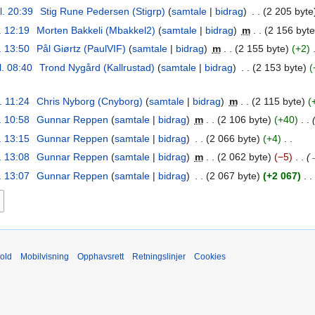
l. 20:39
‎
Stig Rune Pedersen (Stigrp)
samtale
bidrag
‎
2 205 byte
. 12:19
‎
Morten Bakkeli (Mbakkel2)
samtale
bidrag
‎
m
2 156 byte
. 13:50
‎
Pål Giørtz (PaulVIF)
samtale
bidrag
‎
m
2 155 byte
+2
‎
l. 08:40
‎
Trond Nygård (Kallrustad)
samtale
bidrag
‎
2 153 byte
. 11:24
‎
Chris Nyborg (Cnyborg)
samtale
bidrag
‎
m
2 115 byte
. 10:58
‎
Gunnar Reppen
samtale
bidrag
‎
m
2 106 byte
+40
‎
. 13:15
‎
Gunnar Reppen
samtale
bidrag
‎
2 066 byte
+4
‎
. 13:08
‎
Gunnar Reppen
samtale
bidrag
‎
m
2 062 byte
−5
‎
→
. 13:07
‎
Gunnar Reppen
samtale
bidrag
‎
2 067 byte
+2 067
‎
old
Mobilvisning
Opphavsrett
Retningslinjer
Cookies