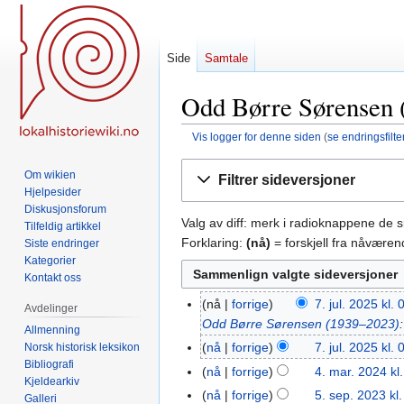
Side
Samtale
Odd Børre Sørensen (
Vis logger for denne siden
(
se endringsfilte
Hopp
Hopp
Om wikien
Filtrer sideversjoner
til
til
Hjelpesider
navigering
søk
Diskusjonsforum
Valg av diff: merk i radioknappene de 
Tilfeldig artikkel
Forklaring:
(nå)
= forskjell fra nåvære
Siste endringer
Kategorier
Kontakt oss
nå
forrige
7. jul. 2025 kl.
7.
Avdelinger
Odd Børre Sørensen (1939–2023)
jul.
Allmenning
2025
nå
forrige
7. jul. 2025 kl.
Norsk historisk leksikon
Bibliografi
I
nå
forrige
4. mar. 2024 kl
4.
Kjeldearkiv
n
mar.
nå
forrige
5. sep. 2023 kl
5.
Galleri