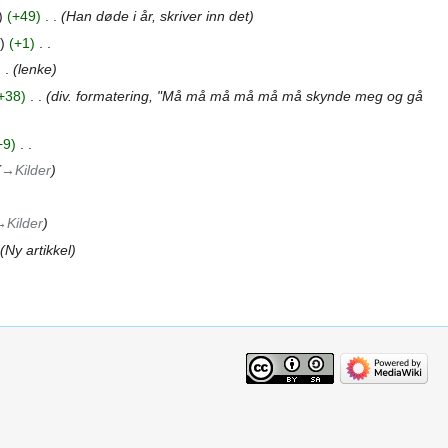
+49
‎
Han døde i år, skriver inn det
+1
‎
lenke
+38
‎
div. formatering, "Må må må må må må skynde meg og gå
+9
‎
→‎Kilder
‎Kilder
Ny artikkel