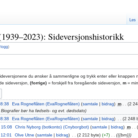
Les
1939–2023): Sideversjonshistorikk
rlogg
)
sideversjonene du ønsker å sammenligne og trykk enter eller knappen 
nde sideversjon,
(forrige)
= forskjell fra foregående sideversjon,
m
= min
 08:38
‎
Eva Rogneflåten (EvaRogneflåten)
samtale
bidrag
‎
m
2 24
: Biografier bør ha fødsels- og evt. dødsdato
 08:38
‎
Eva Rogneflåten (EvaRogneflåten)
samtale
bidrag
‎
2 248 
. 15:08
‎
Chris Nyborg (botkonto) (Cnyborgbot)
samtale
bidrag
‎
m
. 12:01
‎
Olve Utne
samtale
bidrag
‎
2 212 byte
+7
‎
{{bm}}