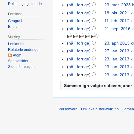
g
2024
Rettleiing og metode
sep.
nå
forrige
23. mar. 2023 k
23.
e
2023
mar.
nå
forrige
18. okt. 2021 kl
18.
n
Forsider
2023
I
okt.
r
nå
forrige
11. feb. 2017 kl
11.
Geografi
n
2021
e
Emner
feb.
nå
forrige
21. sep. 2016 k
21.
g
d
2017
gå gå gå gå gå"
sep.
Verktøy
e
i
2016
nå
forrige
23. apr. 2013 kl
23.
Lenker hit
n
g
I
Relaterte endringer
apr.
nå
forrige
27. jan. 2013 kl
27.
r
e
Atom
n
2013
jan.
e
nå
forrige
23. jan. 2013 kl
23.
r
Spesialsider
g
2013
I
d
jan.
i
nå
forrige
23. jan. 2013 kl
Sideinformasjon
e
n
i
2013
n
nå
forrige
23. jan. 2013 kl
n
g
g
g
r
e
e
s
e
n
r
f
d
r
i
o
i
e
n
r
g
Personvern
Om lokalhistoriewiki.no
Forbeh
d
g
k
e
i
s
l
r
g
f
a
i
e
o
r