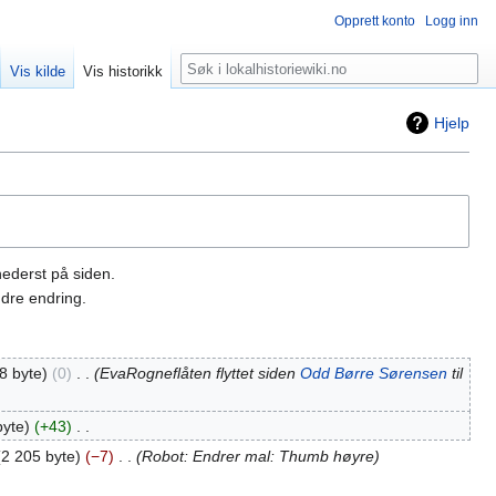
Opprett konto
Logg inn
Søk
Vis kilde
Vis historikk
Hjelp
nederst på siden.
dre endring.
8 byte
0
‎
EvaRogneflåten flyttet siden
Odd Børre Sørensen
til
byte
+43
‎
2 205 byte
−7
‎
Robot: Endrer mal: Thumb høyre