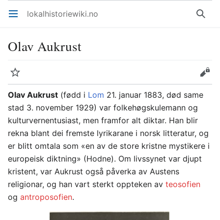
lokalhistoriewiki.no
Åpne hovedmenyen
Søk
Olav Aukrust
Overvåk
Rediger
Olav Aukrust
(fødd i
Lom
21. januar 1883, død same
stad 3. november 1929) var folkehøgskulemann og
kulturvernentusiast, men framfor alt diktar. Han blir
rekna blant dei fremste lyrikarane i norsk litteratur, og
er blitt omtala som «en av de store kristne mystikere i
europeisk diktning» (Hodne). Om livssynet var djupt
kristent, var Aukrust også påverka av Austens
religionar, og han vart sterkt oppteken av
teosofien
og
antroposofien
.