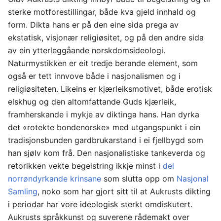
sterke motforestillingar, både kva gjeld innhald og
form. Dikta hans er på den eine sida prega av
ekstatisk, visjonær religiøsitet, og på den andre sida
av ein ytterleggåande norskdomsideologi.
Naturmystikken er eit tredje berande element, som
også er tett innvove både i nasjonalismen og i
religiøsiteten. Likeins er kjærleiksmotivet, både erotisk
elskhug og den altomfattande Guds kjærleik,
framherskande i mykje av diktinga hans. Han dyrka
det «rotekte bondenorske» med utgangspunkt i ein
tradisjonsbunden gardbrukarstand i ei fjellbygd som
han sjølv kom frå. Den nasjonalistiske tankeverda og
retorikken vekte begeistring ikkje minst i
dei
norrøndyrkande krinsane
som slutta opp om
Nasjonal
Samling
, noko som har gjort sitt til at Aukrusts dikting
i periodar har vore ideologisk sterkt omdiskutert.
Aukrusts språkkunst og suverene rådemakt over