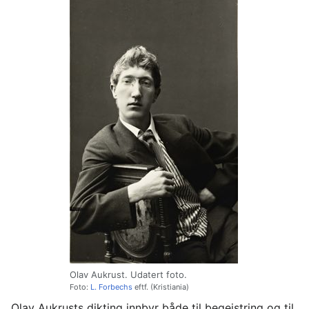
Olav Aukrust. Udatert foto.
Foto:
L. Forbechs
eftf. (Kristiania)
Olav Aukrusts dikting innbyr både til begeistring og til