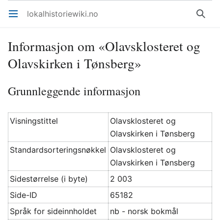
lokalhistoriewiki.no
Åpne hovedmenyen
Søk
Informasjon om «Olavsklosteret og
Olavskirken i Tønsberg»
Grunnleggende informasjon
Visningstittel
Olavsklosteret og
Olavskirken i Tønsberg
Standardsorteringsnøkkel
Olavsklosteret og
Olavskirken i Tønsberg
Sidestørrelse (i byte)
2 003
Side-ID
65182
Språk for sideinnholdet
nb - norsk bokmål