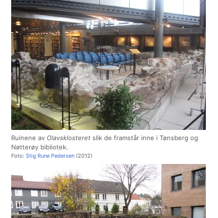
Ruinene av
Olavsklosteret
slik de framstår inne i Tønsberg og
Nøtterøy bibliotek.
Foto:
Stig Rune Pedersen
(2012)