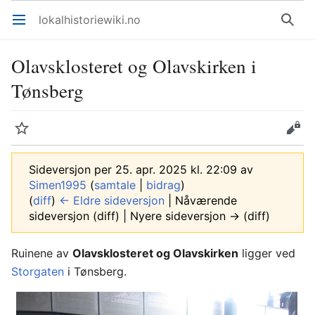
lokalhistoriewiki.no
Åpne hovedmenyen
Søk
Olavsklosteret og Olavskirken i
Tønsberg
Overvåk
Rediger
Sideversjon per 25. apr. 2025 kl. 22:09 av
Simen1995
(
samtale
|
bidrag
)
(
diff
)
← Eldre sideversjon
| Nåværende
sideversjon (diff) | Nyere sideversjon → (diff)
Ruinene av
Olavsklosteret og Olavskirken
ligger ved
Storgaten
i Tønsberg.