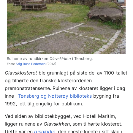
Ruinene av rundkirken
Olavskirken
i Tønsberg.
Foto:
Stig Rune Pedersen
(2013)
Olavsklosteret
ble grunnlagt på siste del av 1100-tallet
og tilhørte den franske klosterordenen
premonstratenserne. Ruinene av klosteret ligger i dag
inne i
Tønsberg og Nøtterøy biblioteks
bygning fra
1992, lett tilgjengelig for publikum.
Ved siden av bibliotekbygget, ved Hotell Maritim,
ligger ruinene av
Olavskirken
, som tilhørte klosteret.
Dette var en
rundkirke
, den eneste kjente i sitt slag i