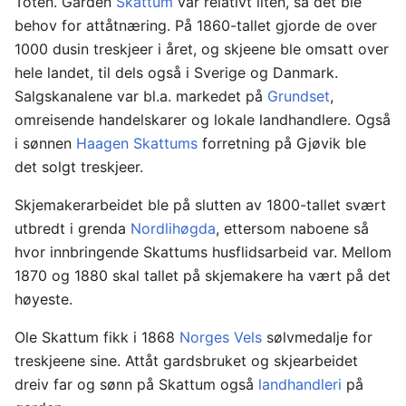
Toten. Garden
Skattum
var relativt liten, så det ble
behov for attåtnæring. På 1860-tallet gjorde de over
1000 dusin treskjeer i året, og skjeene ble omsatt over
hele landet, til dels også i Sverige og Danmark.
Salgskanalene var bl.a. markedet på
Grundset
,
omreisende handelskarer og lokale landhandlere. Også
i sønnen
Haagen Skattums
forretning på Gjøvik ble
det solgt treskjeer.
Skjemakerarbeidet ble på slutten av 1800-tallet svært
utbredt i grenda
Nordlihøgda
, ettersom naboene så
hvor innbringende Skattums husflidsarbeid var. Mellom
1870 og 1880 skal tallet på skjemakere ha vært på det
høyeste.
Ole Skattum fikk i 1868
Norges Vels
sølvmedalje for
treskjeene sine. Attåt gardsbruket og skjearbeidet
dreiv far og sønn på Skattum også
landhandleri
på