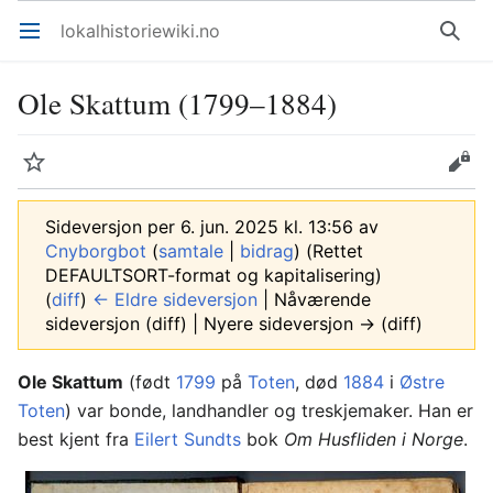
lokalhistoriewiki.no
Åpne hovedmenyen
Søk
Ole Skattum (1799–1884)
Overvåk
Rediger
Sideversjon per 6. jun. 2025 kl. 13:56 av
Cnyborgbot
(
samtale
|
bidrag
)
(Rettet
DEFAULTSORT-format og kapitalisering)
(
diff
)
← Eldre sideversjon
| Nåværende
sideversjon (diff) | Nyere sideversjon → (diff)
Ole Skattum
(født
1799
på
Toten
, død
1884
i
Østre
Toten
) var bonde, landhandler og treskjemaker. Han er
best kjent fra
Eilert Sundts
bok
Om Husfliden i Norge
.