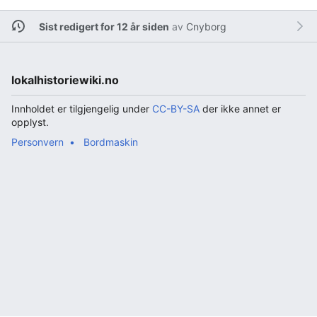
Sist redigert for 12 år siden
av
Cnyborg
lokalhistoriewiki.no
Innholdet er tilgjengelig under
CC-BY-SA
der ikke annet er
opplyst.
Personvern
Bordmaskin