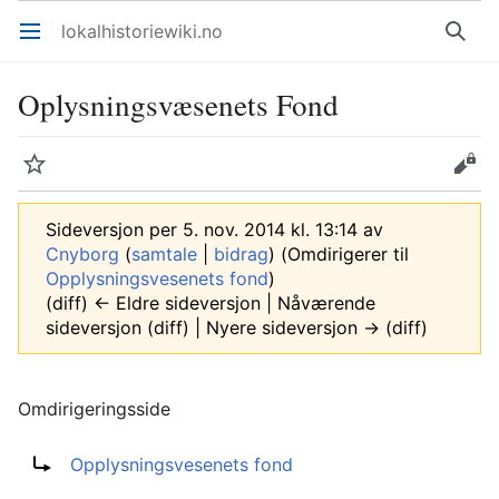
lokalhistoriewiki.no
Åpne hovedmenyen
Søk
Oplysningsvæsenets Fond
Overvåk
Rediger
Sideversjon per 5. nov. 2014 kl. 13:14 av
Cnyborg
(
samtale
|
bidrag
)
(Omdirigerer til
Opplysningsvesenets fond
)
(diff) ← Eldre sideversjon | Nåværende
sideversjon (diff) | Nyere sideversjon → (diff)
Omdirigeringsside
Omdirigering til:
Opplysningsvesenets fond