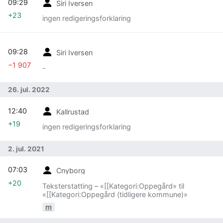
09:29
Siri Iversen
+23
ingen redigeringsforklaring
09:28
Siri Iversen
−1 907
-
26. jul. 2022
12:40
Kallrustad
+19
ingen redigeringsforklaring
2. jul. 2021
07:03
Cnyborg
+20
Teksterstatting – «[[Kategori:Oppegård» til
«[[Kategori:Oppegård (tidligere kommune)»
m