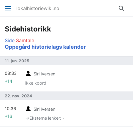
lokalhistoriewiki.no
Åpne hovedmenyen
Søk
Sidehistorikk
Side
Samtale
Oppegård historielags kalender
11. jun. 2025
08:33
Siri Iversen
+14
ikke koord
22. nov. 2024
10:36
Siri Iversen
+16
→‎Eksterne lenker: -