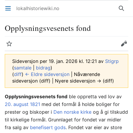
lokalhistoriewiki.no
Åpne hovedmenyen
Søk
Opplysningsvesenets fond
Overvåk
Rediger
Sideversjon per 19. jan. 2026 kl. 12:21 av
Stigrp
(
samtale
|
bidrag
)
(
diff
)
← Eldre sideversjon
| Nåværende
sideversjon (diff) | Nyere sideversjon → (diff)
Opplysningsvesenets fond
ble oppretta ved lov av
20. august
1821
med det formål å holde boliger for
prester og biskoper i
Den norske kirke
og å gi tilskudd
til kirkelige formål. Grunnlaget for fondet var midler
fra salg av
benefisert gods
. Fondet var eier av store