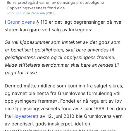
Borre prestegård var en av de mange presteboligene
Opplysningsvesenets fond eide.
Foto:
Stig Rune Pedersen
(2013).
I
Grunnlovens
§ 116 er det lagt begrensninger på hva
staten kan gjøre ved salg av kirkegods:
Så vel kjøpesummer som inntekter av det gods som
er benefisert geistligheten, skal bare anvendes til
geistlighetens beste og til opplysningens fremme.
Milde stiftelsers eiendommer skal bare anvendes til
gagn for disse.
Dermed måtte midlene som kom inn fra salget sikres,
og navnet ble henta fra Grunnlovens formulering «til
opplysningens fremme». Fondet er nå regulert av lov
om Opplysningsvesenets fond av 7. juni 1996. I en dom
fra
Høyesterett
av 12. juni 2010 ble Grunnlovens vern
av benefisert gods innskjerpet, idet en