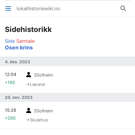
lokalhistoriewiki.no
Åpne hovedmenyen
Søk
Sidehistorikk
Side
Samtale
Osen krins
4. des. 2023
12:04
SSolheim
+195
→‎Lærarar
20. nov. 2023
15:26
SSolheim
+260
→‎Skulehus