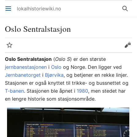
lokalhistoriewiki.no
Åpne hovedmenyen
Søk
Oslo Sentralstasjon
Overvåk
Rediger
Oslo Sentralstasjon
(
Oslo S
) er den største
jernbanestasjonen
i
Oslo
og Norge. Den ligger ved
Jernbanetorget
i
Bjørvika
, og betjener en rekke linjer.
Stasjonen er også knyttet til trikke- og bussnettet og
T-banen
. Stasjonen ble åpnet i
1980
, men stedet har
en lengre historie som stasjonsområde.