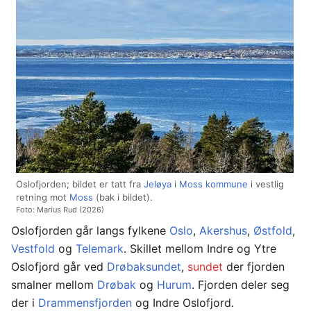
Oslofjorden; bildet er tatt fra
Jeløya
i
Moss kommune
i vestlig
retning mot
Moss
(bak i bildet).
Foto: Marius Rud (2026)
Oslofjorden går langs fylkene
Oslo
,
Akershus
,
Østfold
,
Vestfold
og
Telemark
. Skillet mellom Indre og Ytre
Oslofjord går ved
Drøbaksundet
,
sundet
der fjorden
smalner mellom
Drøbak
og
Hurum
. Fjorden deler seg
der i
Drammensfjorden
og Indre Oslofjord.