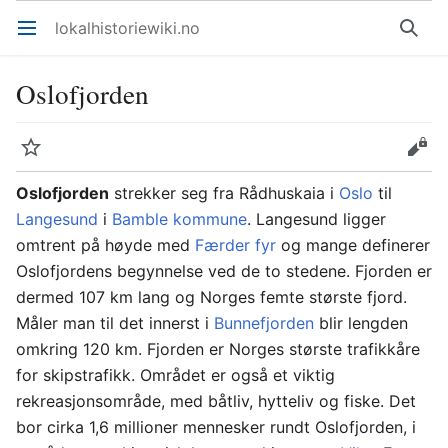
lokalhistoriewiki.no
Åpne hovedmenyen
Søk
Oslofjorden
Overvåk
Rediger
Oslofjorden
strekker seg fra Rådhuskaia i
Oslo
til
Langesund
i
Bamble kommune
. Langesund ligger
omtrent på høyde med
Færder fyr
og mange definerer
Oslofjordens begynnelse ved de to stedene. Fjorden er
dermed 107 km lang og Norges femte største fjord.
Måler man til det innerst i
Bunnefjorden
blir lengden
omkring 120 km. Fjorden er Norges største trafikkåre
for skipstrafikk. Området er også et viktig
rekreasjonsområde, med båtliv, hytteliv og fiske. Det
bor cirka 1,6 millioner mennesker rundt Oslofjorden, i