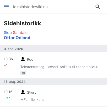
lokalhistoriewiki.no
Åpne hovedmenyen
Søk
Sidehistorikk
Side
Samtale
Ottar Odland
3. apr. 2026
13:36
Rool
−1
Teksterstatting – «cand. philol.» til «cand.philol.»
m
15. aug. 2024
10:15
Stigrp
+37
→‎Familie: kona