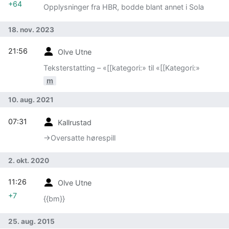
+64
Opplysninger fra HBR, bodde blant annet i Sola
18. nov. 2023
21:56
Olve Utne
Teksterstatting – «[[kategori:» til «[[Kategori:»
m
10. aug. 2021
07:31
Kallrustad
→‎Oversatte hørespill
2. okt. 2020
11:26
Olve Utne
+7
{{bm}}
25. aug. 2015