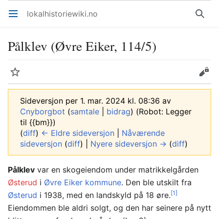
lokalhistoriewiki.no
Åpne hovedmenyen
Søk
Pålklev (Øvre Eiker, 114/5)
Overvåk
Rediger
Sideversjon per 1. mar. 2024 kl. 08:36 av
Cnyborgbot
(
samtale
|
bidrag
)
(Robot: Legger
til {{bm}})
(
diff
)
← Eldre sideversjon
|
Nåværende
sideversjon
(
diff
) |
Nyere sideversjon →
(
diff
)
Pålklev
var en skogeiendom under matrikkelgården
Østerud
i
Øvre Eiker kommune
. Den ble utskilt fra
[1]
Østerud
i 1938, med en landskyld på 18 øre.
Eiendommen ble aldri solgt, og den har seinere på nytt