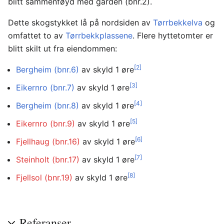
blitt sammenføyd med gården (bnr.2).
Dette skogstykket lå på nordsiden av
Tørrbekkelva
og
omfattet to av
Tørrbekkplassene
. Flere hyttetomter er
blitt skilt ut fra eiendommen:
[2]
Bergheim (bnr.6)
av skyld 1 øre
[3]
Eikernro (bnr.7)
av skyld 1 øre
[4]
Bergheim (bnr.8)
av skyld 1 øre
[5]
Eikernro (bnr.9)
av skyld 1 øre
[6]
Fjellhaug (bnr.16)
av skyld 1 øre
[7]
Steinholt (bnr.17)
av skyld 1 øre
[8]
Fjellsol (bnr.19)
av skyld 1 øre
Referanser