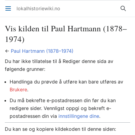
lokalhistoriewiki.no
Åpne hovedmenyen
Søk
Vis kilden til Paul Hartmann (1878–
1974)
←
Paul Hartmann (1878–1974)
Du har ikke tillatelse til å Rediger denne sida av
følgende grunner:
Handlinga du prøvde å utføre kan bare utføres av
Brukere
.
Du må bekrefte e-postadressen din før du kan
redigere sider. Vennligst oppgi og bekreft e-
postadressen din via
innstillingene dine
.
Du kan se og kopiere kildekoden til denne siden: