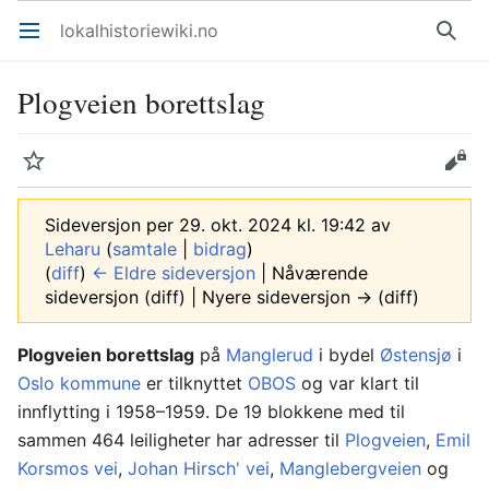
lokalhistoriewiki.no
Åpne hovedmenyen
Søk
Plogveien borettslag
Overvåk
Rediger
Sideversjon per 29. okt. 2024 kl. 19:42 av
Leharu
(
samtale
|
bidrag
)
(
diff
)
← Eldre sideversjon
| Nåværende
sideversjon (diff) | Nyere sideversjon → (diff)
Plogveien borettslag
på
Manglerud
i bydel
Østensjø
i
Oslo kommune
er tilknyttet
OBOS
og var klart til
innflytting i 1958–1959. De 19 blokkene med til
sammen 464 leiligheter har adresser til
Plogveien
,
Emil
Korsmos vei
,
Johan Hirsch' vei
,
Manglebergveien
og