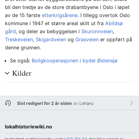
bli den tredje av de store drabantbyene i Oslo i løpet
av de 15 første
etterkrigsårene
. I tillegg overtok Oslo
kommune i 1947 et større areal skilt ut fra
Abildsø
gård
, og deler av bebyggelsen i
Skuronnveien
,
Treskeveien
,
Skigardveien
og
Grasveien
er oppført på
denne grunnen.
Se også:
Boligkooperasjonen i bydel Østensjø
Kilder
Sist redigert for 2 år siden
av
Leharu
lokalhistoriewiki.no