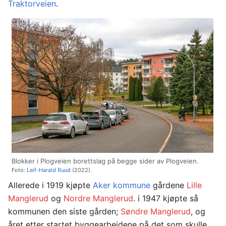
Traktorveien
.
Blokker i Plogveien borettslag på begge sider av Plogveien.
Foto:
Leif-Harald Ruud
(2022).
Allerede i 1919 kjøpte
Aker kommune
gårdene
Lille
Manglerud
og
Nordre Manglerud
. i 1947 kjøpte så
kommunen den siste gården;
Søndre Manglerud
, og
året etter startet byggearbeidene på det som skulle