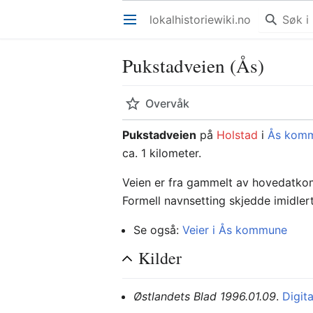
lokalhistoriewiki.no
Åpne hovedmenyen
Pukstadveien (Ås)
Overvåk
Pukstadveien
på
Holstad
i
Ås kom
ca. 1 kilometer.
Veien er fra gammelt av hovedatkoms
Formell navnsetting skjedde imidlert
Se også:
Veier i Ås kommune
Kilder
Østlandets Blad 1996.01.09
.
Digita