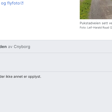
 og flyfoto
Pukstadveien sett v
Foto: Leif-Harald Ruud (
iden
av
Cnyborg
er ikke annet er opplyst.