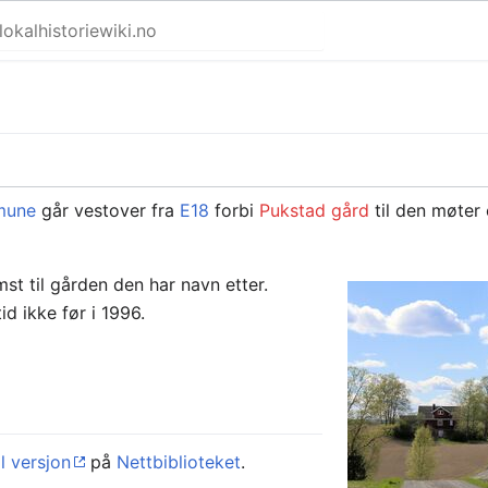
mune
går vestover fra
E18
forbi
Pukstad gård
til den møter
t til gården den har navn etter.
id ikke før i 1996.
l versjon
på
Nettbiblioteket
.