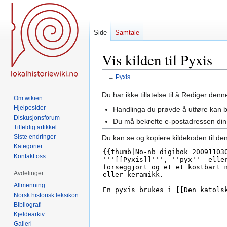
Side
Samtale
Vis kilden til Pyxis
←
Pyxis
Hopp
Hopp
Du har ikke tillatelse til å Rediger den
Om wikien
til
til
Hjelpesider
Handlinga du prøvde å utføre kan 
navigering
søk
Diskusjonsforum
Du må bekrefte e-postadressen din 
Tilfeldig artikkel
Siste endringer
Du kan se og kopiere kildekoden til de
Kategorier
Kontakt oss
Avdelinger
Allmenning
Norsk historisk leksikon
Bibliografi
Kjeldearkiv
Galleri