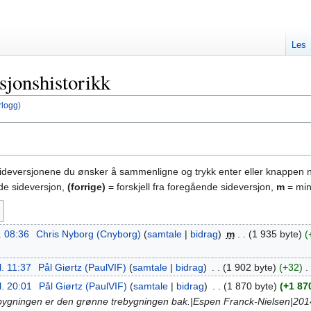
Les
sjonshistorikk
rlogg
)
sideversjonene du ønsker å sammenligne og trykk enter eller knappen 
nde sideversjon,
(forrige)
= forskjell fra foregående sideversjon,
m
= min
. 08:36
‎
Chris Nyborg (Cnyborg)
samtale
bidrag
‎
m
1 935 byte
l. 11:37
‎
Pål Giørtz (PaulVIF)
samtale
bidrag
‎
1 902 byte
+32
‎
l. 20:01
‎
Pål Giørtz (PaulVIF)
samtale
bidrag
‎
1 870 byte
+1 87
gningen er den grønne trebygningen bak.|Espen Franck-Nielsen|2014}