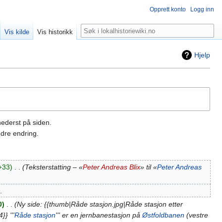
Opprett konto
Logg inn
Søk
Vis kilde
Vis historikk
Hjelp
nederst på siden.
dre endring.
+33
‎
Teksterstatting – «
Peter Andreas Blix
» til «
Peter Andreas
0
‎
Ny side: {{thumb|Råde stasjon.jpg|Råde stasjon etter
} '''
Råde stasjon
''' er en jernbanestasjon på
Østfoldbanen
(vestre