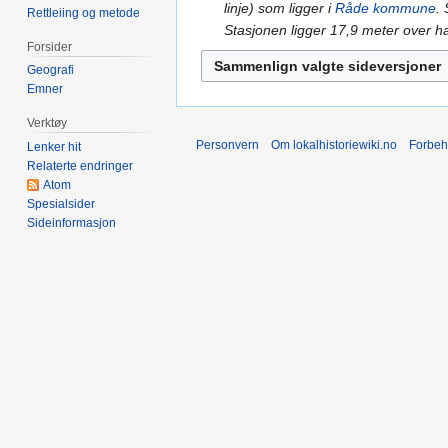
g
linje) som ligger i
Råde kommune
.
2024
Rettleiing og metode
e
Stasjonen ligger 17,9 meter over h
n
Forsider
r
Geografi
e
Emner
d
Verktøy
i
Personvern
Om lokalhistoriewiki.no
Forbeh
Lenker hit
g
Relaterte endringer
e
Atom
r
Spesialsider
i
Sideinformasjon
n
g
s
f
o
r
k
l
a
r