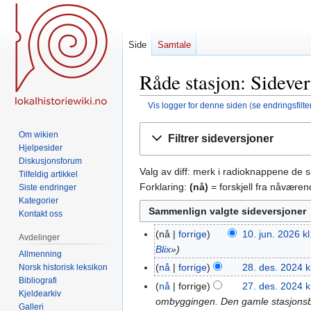
Side
Samtale
Råde stasjon: Sidever
Vis logger for denne siden
(
se endringsfilte
Hopp
Hopp
Om wikien
Filtrer sideversjoner
til
til
Hjelpesider
navigering
søk
Diskusjonsforum
Valg av diff: merk i radioknappene de 
Tilfeldig artikkel
Forklaring:
(nå)
= forskjell fra nåvære
Siste endringer
Kategorier
Kontakt oss
nå
forrige
10. jun. 2026 kl
10.
Avdelinger
Blix
»
jun.
Allmenning
2026
nå
forrige
28. des. 2024 k
Norsk historisk leksikon
28.
Bibliografi
I
des.
nå
forrige
27. des. 2024 k
27.
Kjeldearkiv
n
2024
ombyggingen. Den gamle stasjonsby
des.
Galleri